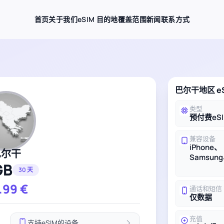
首页
关于我们
eSIM 目的地
覆盖范围
新闻
联系方式
巴尔干地区 e
类型
预付费eS
兼容设备
iPhone、
巴尔干
Samsung
GB
30 天
.99
€
通话和短信
仅数据
充值
支持eSIM的设备