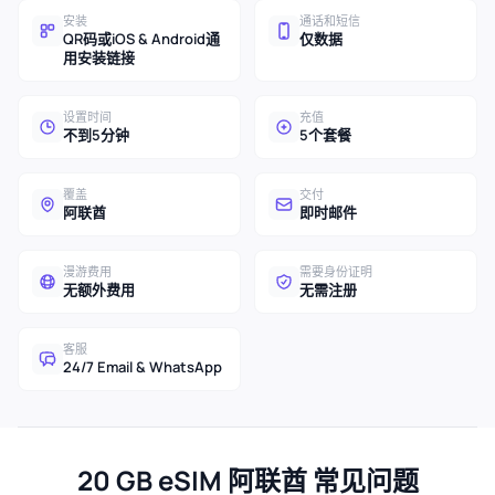
安装
通话和短信
QR码或iOS & Android通
仅数据
用安装链接
设置时间
充值
不到5分钟
5个套餐
覆盖
交付
阿联酋
即时邮件
漫游费用
需要身份证明
无额外费用
无需注册
客服
24/7 Email & WhatsApp
20 GB eSIM 阿联酋 常见问题