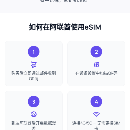
餐中选择，起价€1.99。
如何在阿联酋使用eSIM
1
2
购买后立即通过邮件收到
在设备设置中扫描QR码
QR码
3
4
到达阿联酋后开启数据漫
连接4G/5G — 无需更换SIM
游
卡