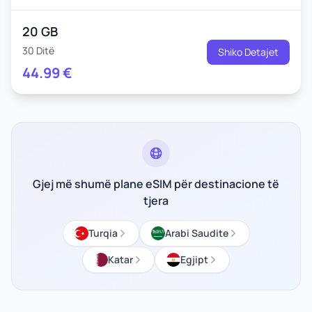
20 GB
30 Ditë
Shiko Detajet
44.99
€
Gjej më shumë plane eSIM për destinacione të
tjera
Turqia
Arabi Saudite
Katar
Egjipt