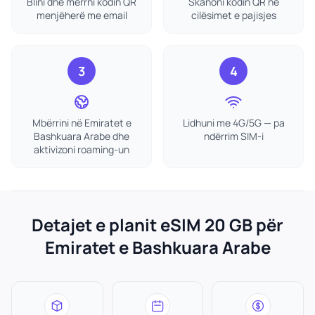
Blini dhe merrni kodin QR
Skanoni kodin QR në
menjëherë me email
cilësimet e pajisjes
3
4
Mbërrini në Emiratet e
Lidhuni me 4G/5G — pa
Bashkuara Arabe dhe
ndërrim SIM-i
aktivizoni roaming-un
Detajet e planit eSIM 20 GB për
Emiratet e Bashkuara Arabe