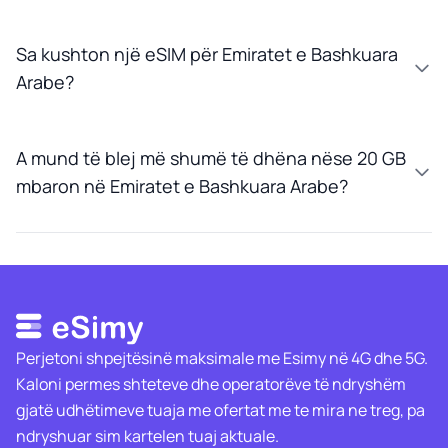
Sa kushton një eSIM për Emiratet e Bashkuara
Arabe?
A mund të blej më shumë të dhëna nëse 20 GB
mbaron në Emiratet e Bashkuara Arabe?
Perjetoni shpejtësinë maksimale me Esimy në 4G dhe 5G.
Kaloni permes shteteve dhe operatorëve të ndryshëm
gjatë udhëtimeve tuaja me ofertat me te mira ne treg, pa
ndryshuar sim kartelen tuaj aktuale.