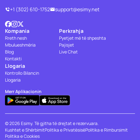
+1 (302) 610-1752
support@esimy.net
Kompania
Perkrahja
Rreth nesh
Pyetjet më të shpeshta
Mbulueshmëria
Pajisjet
Blog
Live Chat
Kontakti
Llogaria
Kontrollo Bilancin
Llogaria
Merr Aplikacionin
© 2026 Esimy. Të gjitha të drejtat e rezervuara.
Kushtet e Shërbimit
Politika e Privatësisë
Politika e Rimbursimit
Politika e Cookies