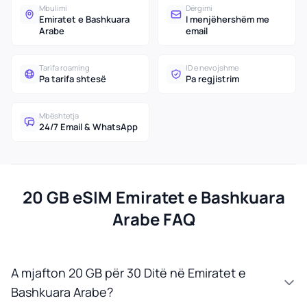
Mbulimi
Dërgimi
Emiratet e Bashkuara
I menjëhershëm me
Arabe
email
Tarifa roaming
ID e nevojshme
Pa tarifa shtesë
Pa regjistrim
Mbështetja
24/7 Email & WhatsApp
20 GB eSIM Emiratet e Bashkuara
Arabe FAQ
A mjafton 20 GB për 30 Ditë në Emiratet e
Bashkuara Arabe?