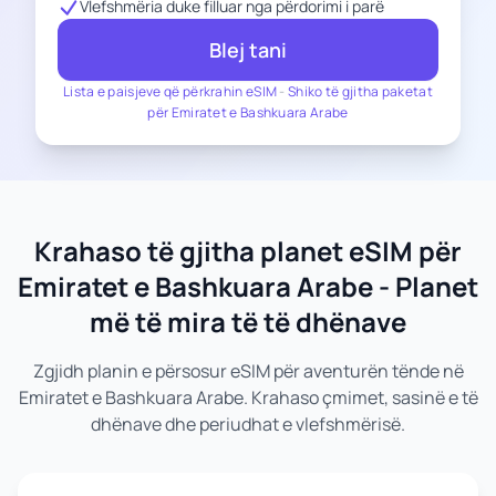
Vlefshmëria duke filluar nga përdorimi i parë
Blej tani
Lista e paisjeve që përkrahin eSIM
-
Shiko të gjitha paketat
për Emiratet e Bashkuara Arabe
Krahaso të gjitha planet eSIM për
Emiratet e Bashkuara Arabe - Planet
më të mira të të dhënave
Zgjidh planin e përsosur eSIM për aventurën tënde në
Emiratet e Bashkuara Arabe. Krahaso çmimet, sasinë e të
dhënave dhe periudhat e vlefshmërisë.