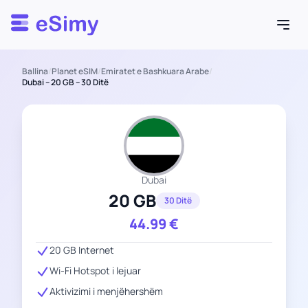
Esimy
Ballina
/
Planet eSIM
/
Emiratet e Bashkuara Arabe
/
Dubai – 20 GB – 30 Ditë
Dubai
20 GB
30 Ditë
44.99
€
20 GB Internet
Wi-Fi Hotspot i lejuar
Aktivizimi i menjëhershëm