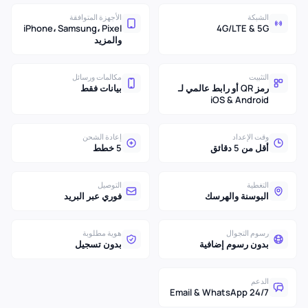
الشبكة
الأجهزة المتوافقة
iPhone، Samsung، Pixel
4G/LTE & 5G
والمزيد
التثبيت
مكالمات ورسائل
رمز QR أو رابط عالمي لـ
بيانات فقط
iOS & Android
وقت الإعداد
إعادة الشحن
أقل من 5 دقائق
5 خطط
التغطية
التوصيل
البوسنة والهرسك
فوري عبر البريد
رسوم التجوال
هوية مطلوبة
بدون رسوم إضافية
بدون تسجيل
الدعم
24/7 Email & WhatsApp