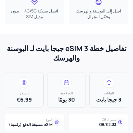
اصل إلى البوسنة والهرسك
اتصل بشبكة 4G/5G — بدون
وفعّل التجوال
تبديل SIM
تفاصيل خطة eSIM 3 جيجا بايت لـ البوسنة
والهرسك
البيانات
الصلاحية
السعر
3 جيجا بايت
30 يومًا
€6.99
سعر الـ GB
النوع
€2.33/GB
eSIM مسبقة الدفع (رقمية)