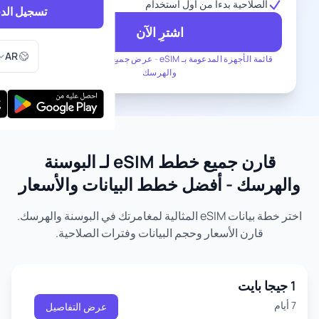
الصلاحية بدءاً من أول استخدام
تسجيل الد
اشترِ الآن
اختر اللغ
AR
قائمة الأجهزة المدعومة بـ eSIM
-
عرض جميع الخطط لـ البوسنة
والهرسك
قارن جميع خطط eSIM لـ البوسنة
والهرسك - أفضل خطط البيانات والأسعار
اختر خطة بيانات eSIM المثالية لمغامرتك في البوسنة والهرسك.
قارن الأسعار وحجم البيانات وفترات الصلاحية.
1 جيجا بايت
7 أيام
عرض التفاصيل