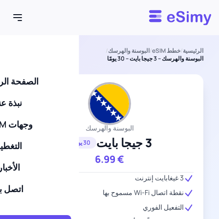
Esimy
الرئيسية
/
خطط eSIM
/
البوسنة والهرسك
/
البوسنة والهرسك – 3 جيجا بايت – 30 يومًا
الصفحة الر
نبذة عن
وجهات eSIM
البوسنة والهرسك
3 جيجا بايت
30 يومًا
التغطي
6.99
€
الأخبار
3 غيغابايت إنترنت
اتصل بن
نقطة اتصال Wi-Fi مسموح بها
التفعيل الفوري