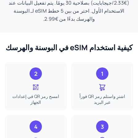
(€2.33/جيجابايت) بصلاحية 30 يومًا. يتم تفعيل البيانات عند
الاستخدام الأول. اختر من بين 5 خطط eSIM لـ البوسنة
والهرسك بدءًا من €2.99.
كيفية استخدام eSIM في البوسنة والهرسك
2
1
اشترِ واستلم رمز QR فوراً
امسح رمز QR في إعدادات
عبر البريد
الجهاز
4
3