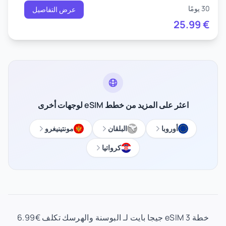
30 يومًا
عرض التفاصيل
25.99
€
اعثر على المزيد من خطط eSIM لوجهات أخرى
أوروبا
البلقان
مونتينيغرو
كرواتيا
خطة eSIM 3 جيجا بايت لـ البوسنة والهرسك تكلف €6.99