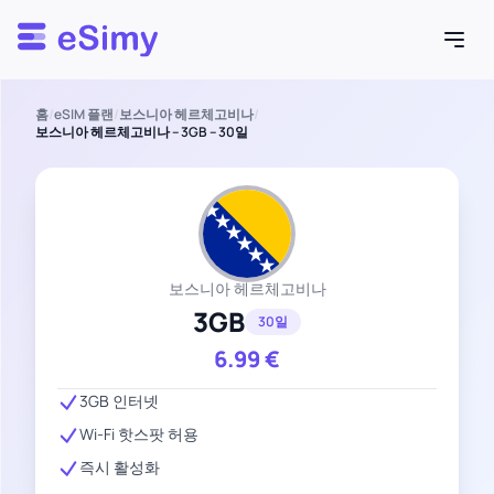
Esimy
홈
/
eSIM 플랜
/
보스니아 헤르체고비나
/
보스니아 헤르체고비나 – 3GB – 30일
보스니아 헤르체고비나
3GB
30일
6.99
€
3GB 인터넷
Wi-Fi 핫스팟 허용
즉시 활성화