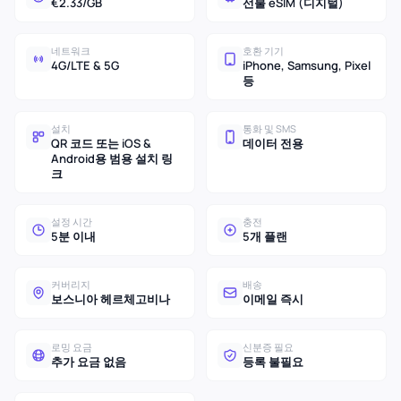
€2.33/GB
선불 eSIM (디지털)
네트워크
호환 기기
4G/LTE & 5G
iPhone, Samsung, Pixel
등
설치
통화 및 SMS
QR 코드 또는 iOS &
데이터 전용
Android용 범용 설치 링
크
설정 시간
충전
5분 이내
5개 플랜
커버리지
배송
보스니아 헤르체고비나
이메일 즉시
로밍 요금
신분증 필요
추가 요금 없음
등록 불필요