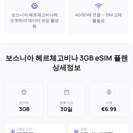
보스니아 헤르체고비나에
4G/5G에 연결 — SIM 교체
도착하여 데이터 로밍 활성
불필요
화
보스니아 헤르체고비나 3GB eSIM 플랜
상세정보
데이터
유효기간
가격
3GB
30일
€6.99
GB당 가격
유형