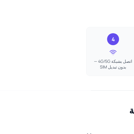
4
اتصل بشبكة 4G/5G —
بدون تبديل SIM