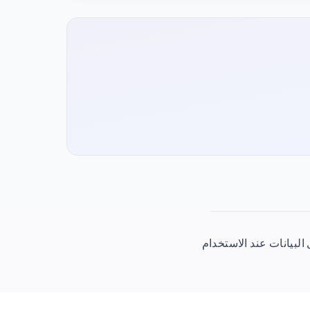
1.33/جيجابايت) بصلاحية 30 يومًا. يتم تفعيل البيانات عند الاستخدام