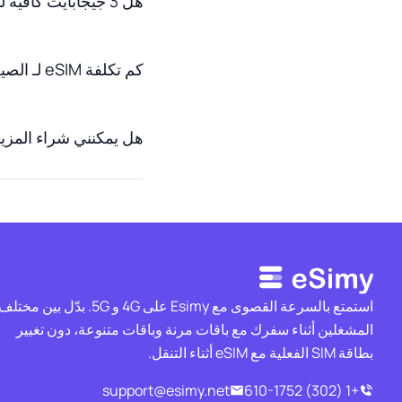
هل 3 جيجابايت كافية لـ 30 يومًا في الصين؟
كم تكلفة eSIM لـ الصين؟
هل يمكنني شراء المزيد من البيانا
استمتع بالسرعة القصوى مع Esimy على 4G و 5G. بدّل بين مختل
المشغلين أثناء سفرك مع باقات مرنة وباقات متنوعة، دون تغيير
بطاقة SIM الفعلية مع eSIM أثناء التنقل.
support@esimy.net
+1 (302) 610-1752