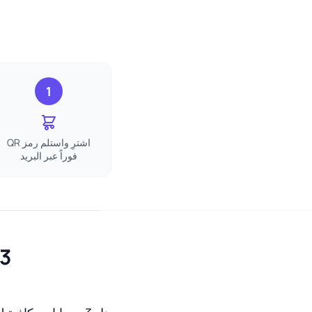
1
اشترِ واستلم رمز QR
فوراً عبر البريد
3 جيجابايت eSIM الصين الأسئلة الشائ