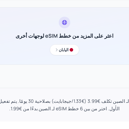
اعثر على المزيد من خطط eSIM لوجهات أخرى
اليابان
خطة eSIM 3 جيجابايت لـ الصين تكلف €3.99 (€
الأول. اختر من بين 6 خطط eSIM لـ الصين بدءًا من €1.99.