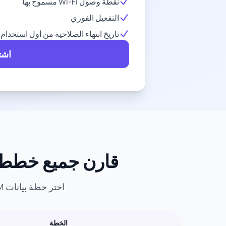
نقطة وصول Wi-Fi مسموح بها
التفعيل الفوري
تاريخ انتهاء الصلاحية من أول استخدام
اشتر
قارن جميع خطط eSIM لـ الصين - أفضل خطط البيانات والأس
اختر خطة بيانات eSIM المثالية لمغامرتك في الصين. قارن الأسعار وحجم البيانات وفترات الصلاحية.
الخطة