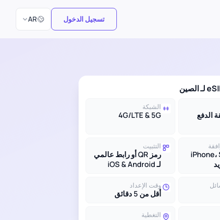
اختر اللغة
تسجيل الدخول
AR
الشبكة
بقة الدفع
4G/LTE & 5G
افقة
التثبيت
iPhone،
رمز QR أو رابط عالمي
لـ iOS & Android
ائل
وقت الإعداد
أقل من 5 دقائق
التغطية