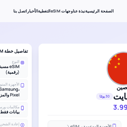
الصفحة الرئيسية
نبذة عنا
وجهات eSIM
التغطية
الأخبار
اتصل بنا
تفاصيل خطة eSIM لـ الصين
النوع
eSIM مس
(رقمية)
الأجهزة المتو
صين
 Samsung،
Pixel والمزيد
30 يومًا
3.9
مكالمات ورس
بيانات فقط
إعادة الشحن
الأجهزة المدعومة بـ eSIM