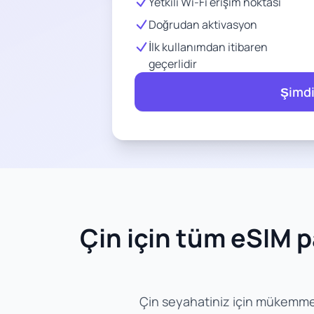
Yetkili Wi-Fi erişim noktası
Doğrudan aktivasyon
İlk kullanımdan itibaren
geçerlidir
Şimdi
Çin için tüm eSIM pa
Çin seyahatiniz için mükemmel eS