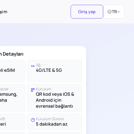
Dil Seçiniz
işim
Giriş yap
TR
n Detayları
Ağ
li eSIM
4G/LTE & 5G
azlar
Kurulum
Samsung,
QR kod veya iOS &
daha
Android için
evrensel bağlantı
SMS
Kurulum Süresi
eri
5 dakikadan az