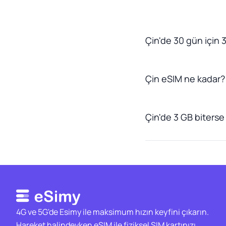
Çin'de 30 gün için 3
Çin eSIM ne kadar?
Çin'de 3 GB biterse 
4G ve 5G'de Esimy ile maksimum hızın keyfini çıkarın.
Hareket halindeyken eSIM ile fiziksel SIM kartınızı