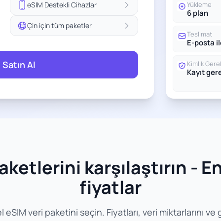
eSIM Destekli Cihazlar
Yükleme
6 plan
Çin için tüm paketler
Teslimat
E-posta i
 Satın Al
Kimlik Gerek
Kayıt ge
ketlerini karşılaştırın - En 
fiyatlar
IM veri paketini seçin. Fiyatları, veri miktarlarını ve geç