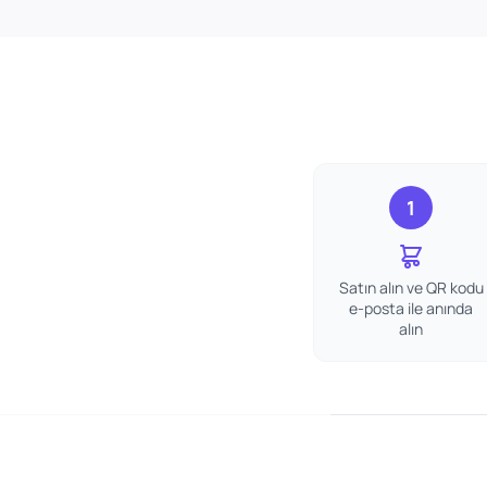
1
Satın alın ve QR kodu
e-posta ile anında
alın