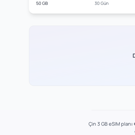
50 GB
30 Gün
Çin 3 GB eSIM planı €