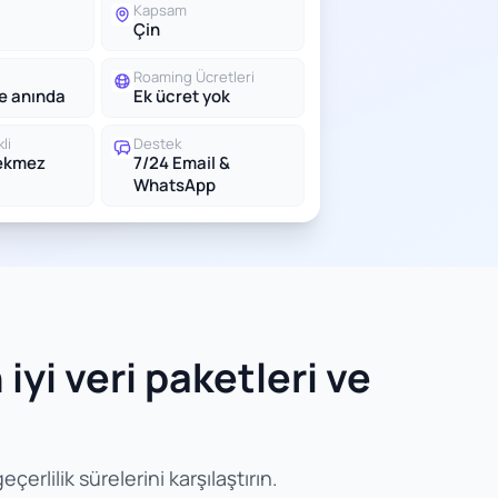
Kapsam
Çin
Roaming Ücretleri
le anında
Ek ücret yok
li
Destek
rekmez
7/24 Email &
WhatsApp
iyi veri paketleri ve
erlilik sürelerini karşılaştırın.