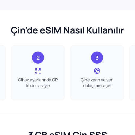
Çin'de eSIM Nasıl Kullanılır
2
3
Cihaz ayarlarında QR
Çin'e varın ve veri
kodu tarayın
dolaşımını açın
3 GB eSIM Çin SSS