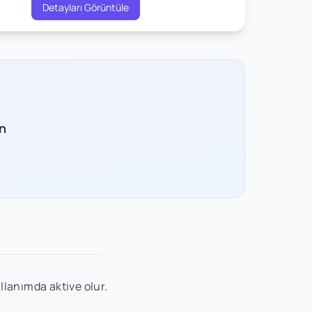
Detayları Görüntüle
n
ullanımda aktive olur.
.