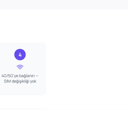
4
4G/5G'ye bağlanın —
SIM değişikliği yok