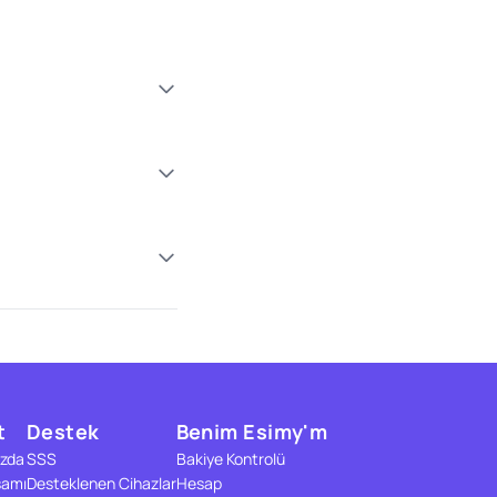
t
Destek
Benim Esimy'm
zda
SSS
Bakiye Kontrolü
samı
Desteklenen Cihazlar
Hesap