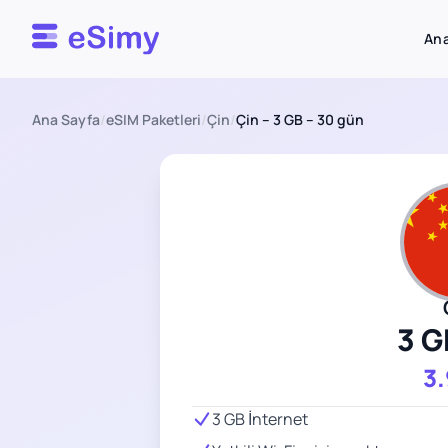
Esimy
Ana
Ana Sayfa
/
eSIM Paketleri
/
Çin
/
Çin – 3 GB – 30 gün
3 G
3
3 GB İnternet