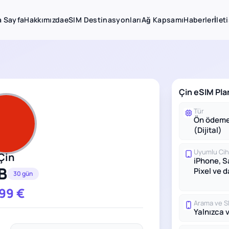
 Sayfa
Hakkımızda
eSIM Destinasyonları
Ağ Kapsamı
Haberler
İlet
Çin eSIM Pla
Tür
Ön ödeme
(Dijital)
Uyumlu Cih
Çin
iPhone, 
B
Pixel ve 
30 gün
.99
€
Arama ve 
Yalnızca v