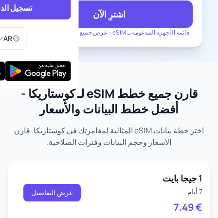
تسجيل الد
اشترِ الآن
اختر اللغ
قائمة الأجهزة المدعومة بـ eSIM
-
عرض جميع الخطط لـ كوستاريكا
AR
قارن جميع خطط eSIM لـ كوستاريكا -
أفضل خطط البيانات والأسعار
اختر خطة بيانات eSIM المثالية لمغامرتك في كوستاريكا. قارن
الأسعار وحجم البيانات وفترات الصلاحية.
1 جيجا بايت
7 أيام
عرض التفاصيل
7.49
€