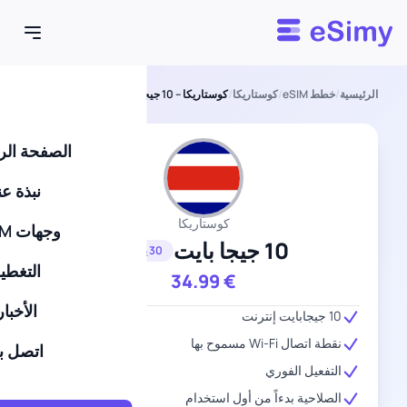
Esimy
الرئيسية
/
خطط eSIM
/
كوستاريكا
/
كوستاريكا – 10 جيجا بايت – 30 يومًا
الصفحة الر
نبذة عن
كوستاريكا
وجهات eSIM
10 جيجا بايت
30 يومًا
التغطي
34.99
€
الأخبار
10 جيجابايت إنترنت
نقطة اتصال Wi-Fi مسموح بها
اتصل بن
التفعيل الفوري
الصلاحية بدءاً من أول استخدام