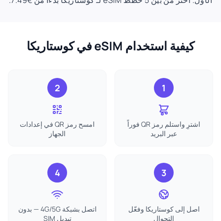
الأول. اختر من بين 5 خطط eSIM لـ كوستاريكا بدءًا من €7.49.
كيفية استخدام eSIM في كوستاريكا
2
1
اشترِ واستلم رمز QR فوراً
امسح رمز QR في إعدادات
عبر البريد
الجهاز
4
3
اصل إلى كوستاريكا وفعّل
اتصل بشبكة 4G/5G — بدون
التجوال
تبديل SIM