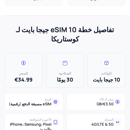
تفاصيل خطة eSIM 10 جيجا بايت لـ
كوستاريكا
البيانات
الصلاحية
السعر
10 جيجا بايت
30 يومًا
€34.99
سعر الـ GB
النوع
€3.50/GB
eSIM مسبقة الدفع (رقمية)
الشبكة
الأجهزة المتوافقة
iPhone، Samsung، Pixel
4G/LTE & 5G
والمزيد