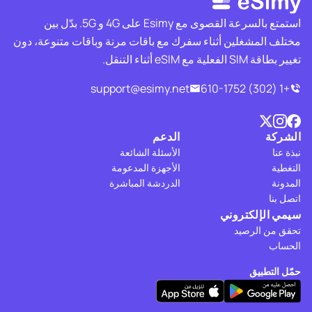
استمتع بالسرعة القصوى مع Esimy على 4G و 5G. بدّل بين
مختلف المشغلين أثناء سفرك مع باقات مرنة وباقات متنوعة، دون
تغيير بطاقة SIM الفعلية مع eSIM أثناء التنقل.
support@esimy.net
+1 (302) 610-1752
الشركة
الدعم
نبذة عنا
الأسئلة الشائعة
التغطية
الأجهزة المدعومة
المدونة
الدردشة المباشرة
اتصل بنا
سيمي الإلكتروني
تحقق من الرصيد
الحساب
حمّل التطبيق