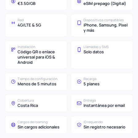
€3.50/GB
eSIM prepago (Digital)
Red
Dispositivos compatibles
4G/LTE & 5G
iPhone, Samsung, Pixel
y más
Instalación
Llamadas y SMS
Código QR o enlace
Solo datos
universal para iOS &
Android
Tiempo de configuración
Recarga
Menos de 5 minutos
5 planes
Cobertura
Entrega
Costa Rica
Instantánea por email
Cargos de roaming
ID requerido
Sin cargos adicionales
Sin registro necesario