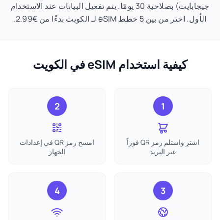
جيجابايت) بصلاحية 30 يومًا. يتم تفعيل البيانات عند الاستخدام
الأول. اختر من بين 5 خطط eSIM لـ الكويت بدءًا من €2.99.
كيفية استخدام eSIM في الكويت
2
1
اشترِ واستلم رمز QR فوراً
امسح رمز QR في إعدادات
عبر البريد
الجهاز
4
3