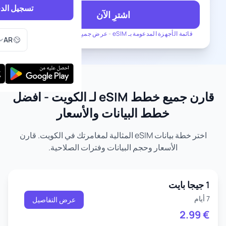
تسجيل الد
اشترِ الآن
اختر اللغ
قائمة الأجهزة المدعومة بـ eSIM
-
عرض جميع الخطط لـ الكويت
AR
قارن جميع خطط eSIM لـ الكويت - أفضل
خطط البيانات والأسعار
اختر خطة بيانات eSIM المثالية لمغامرتك في الكويت. قارن
الأسعار وحجم البيانات وفترات الصلاحية.
1 جيجا بايت
7 أيام
عرض التفاصيل
2.99
€