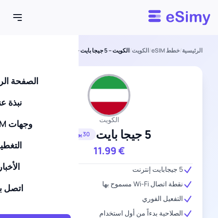
Esimy
الرئيسية
/
خطط eSIM
/
الكويت
/
الكويت – 5 جيجا بايت – 30 يومًا
الصفحة الر
نبذة عن
الكويت
وجهات eSIM
5 جيجا بايت
30 يومًا
التغطي
11.99
€
الأخبار
5 جيجابايت إنترنت
نقطة اتصال Wi-Fi مسموح بها
اتصل بن
التفعيل الفوري
الصلاحية بدءاً من أول استخدام