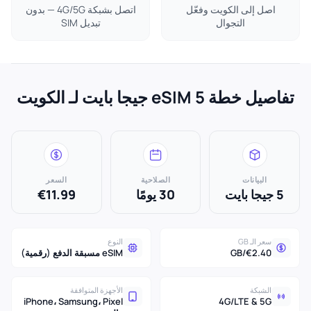
اصل إلى الكويت وفعّل
اتصل بشبكة 4G/5G — بدون
التجوال
تبديل SIM
تفاصيل خطة eSIM 5 جيجا بايت لـ الكويت
البيانات
الصلاحية
السعر
5 جيجا بايت
30 يومًا
€11.99
سعر الـ GB
النوع
€2.40/GB
eSIM مسبقة الدفع (رقمية)
الشبكة
الأجهزة المتوافقة
iPhone، Samsung، Pixel
4G/LTE & 5G