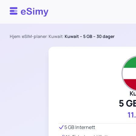
Esimy
Hjem
/
eSIM-planer
/
Kuwait
/
Kuwait – 5 GB – 30 dager
K
5 G
11
5 GB Internett