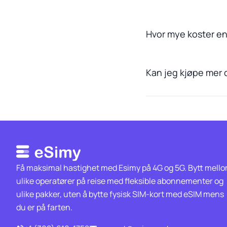
Hvor mye koster en
Kan jeg kjøpe mer d
Få maksimal hastighet med Esimy på 4G og 5G. Bytt mell
ulike operatører på reise med fleksible abonnementer og
ulike pakker, uten å bytte fysisk SIM-kort med eSIM mens
du er på farten.