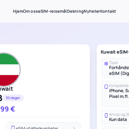
Hjem
Om oss
eSIM-reisemål
Dekning
Nyheter
Kontakt
Kuwait eSIM-
Type
Forhånds
eSIM (Dig
Kompatible
uwait
iPhone, 
B
Pixel m.fl.
30 dager
.99
€
Anrop og 
Kun data
eSIM-støttede enheter