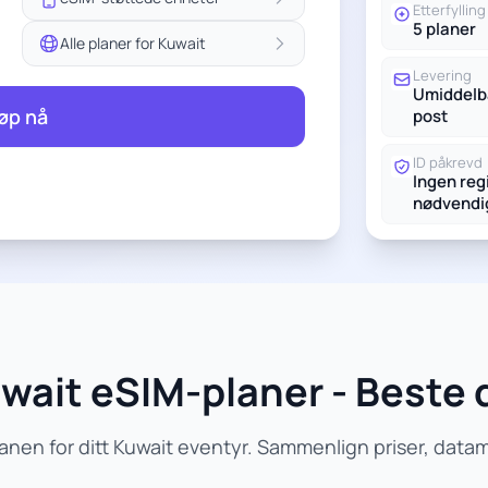
Etterfylling
5 planer
Alle planer for Kuwait
Levering
Umiddelba
øp nå
post
ID påkrevd
Ingen reg
nødvendi
wait eSIM-planer - Beste d
anen for ditt Kuwait eventyr. Sammenlign priser, data