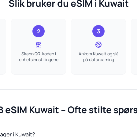
Slik bruker du eSIM i Kuwait
2
3
Skann QR-koden i
Ankom Kuwait og slå
enhetsinnstillingene
på dataroaming
B eSIM Kuwait – Ofte stilte spør
dager i Kuwait?