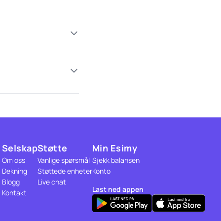
Selskap
Støtte
Min Esimy
Om oss
Vanlige spørsmål
Sjekk balansen
Dekning
Støttede enheter
Konto
Blogg
Live chat
Last ned appen
Kontakt