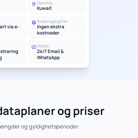
Dekning
Kuwait
Roamingavgifter
rt via e-
Ingen ekstra
kostnader
Støtte
istrering
24/7 Email &
g
WhatsApp
ataplaner og priser
mengder og gyldighetsperioder.