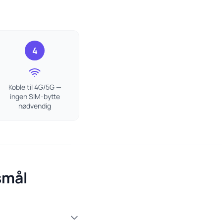
4
Koble til 4G/5G —
ingen SIM-bytte
nødvendig
smål