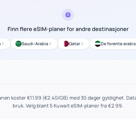
Finn flere eSIM-planer for andre destinasjoner
n
Saudi-Arabia
Qatar
De forente arabis
nen koster €11.99 (€2.40/GB) med 30 dager gyldighet. Data
bruk. Velg blant 5 Kuwait eSIM-planer fra €2.99.