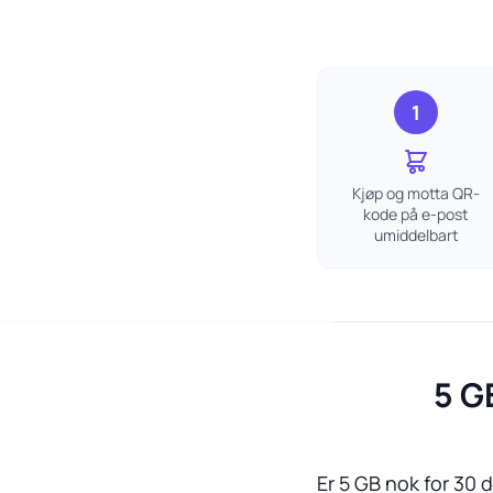
1
Kjøp og motta QR-
kode på e-post
umiddelbart
5 G
Er 5 GB nok for 30 