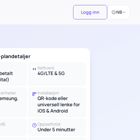
Velg språk
Logg inn
NB
plandetaljer
Nettverk
betalt
4G/LTE & 5G
ital)
 enheter
Installasjon
Samsung,
QR-kode eller
universell lenke for
iOS & Android
SMS
Oppsettstid
Under 5 minutter