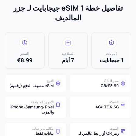
تفاصيل خطة eSIM 1 جيجابايت لـ جزر
المالديف
البيانات
الصلاحية
السعر
1 جيجابايت
7 أيام
€8.99
سعر الـ GB
النوع
€8.99/GB
eSIM مسبقة الدفع (رقمية)
الشبكة
الأجهزة المتوافقة
iPhone، Samsung، Pixel
4G/LTE & 5G
والمزيد
التثبيت
مكالمات ورسائل
رمز QR أو رابط عالمي لـ
بيانات فقط