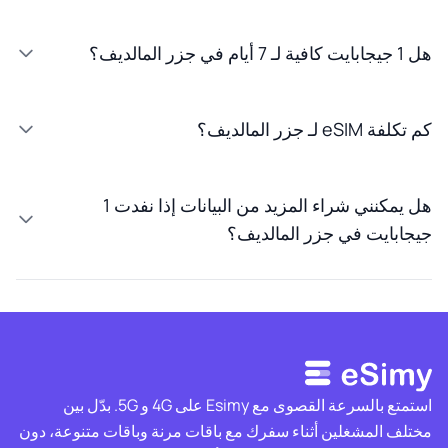
هل 1 جيجابايت كافية لـ 7 أيام في جزر المالديف؟
كم تكلفة eSIM لـ جزر المالديف؟
هل يمكنني شراء المزيد من البيانات إذا نفدت 1
جيجابايت في جزر المالديف؟
استمتع بالسرعة القصوى مع Esimy على 4G و 5G. بدّل بين
مختلف المشغلين أثناء سفرك مع باقات مرنة وباقات متنوعة، دون