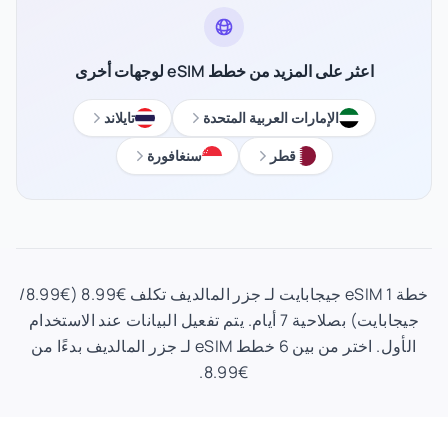
اعثر على المزيد من خطط eSIM لوجهات أخرى
الإمارات العربية المتحدة
تايلاند
قطر
سنغافورة
خطة eSIM 1 جيجابايت لـ جزر المالديف تكلف €8.99 (€8.99/
جيجابايت) بصلاحية 7 أيام. يتم تفعيل البيانات عند الاستخدام
الأول. اختر من بين 6 خطط eSIM لـ جزر المالديف بدءًا من
€8.99.