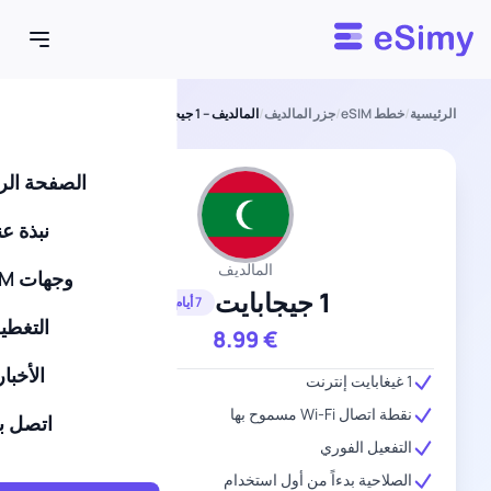
Esimy
الرئيسية
/
خطط eSIM
/
جزر المالديف
/
المالديف – 1 جيجابايت – 7 أيام
الصفحة الر
نبذة عن
المالديف
وجهات eSIM
1 جيجابايت
7 أيام
التغطي
8.99
€
الأخبار
1 غيغابايت إنترنت
نقطة اتصال Wi-Fi مسموح بها
اتصل بن
التفعيل الفوري
الصلاحية بدءاً من أول استخدام