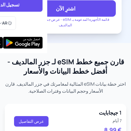
تسجيل الد
اشترِ الآن
اختر اللغ
قائمة الأجهزة المدعومة بـ eSIM
-
عرض جميع الخطط لـ جزر
AR
المالديف
قارن جميع خطط eSIM لـ جزر المالديف -
أفضل خطط البيانات والأسعار
اختر خطة بيانات eSIM المثالية لمغامرتك في جزر المالديف. قارن
الأسعار وحجم البيانات وفترات الصلاحية.
1 جيجابايت
7 أيام
عرض التفاصيل
8.99
€