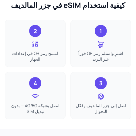
كيفية استخدام eSIM في جزر المالديف
2
1
اشترِ واستلم رمز QR فوراً
امسح رمز QR في إعدادات
عبر البريد
الجهاز
4
3
اصل إلى جزر المالديف وفعّل
اتصل بشبكة 4G/5G — بدون
التجوال
تبديل SIM