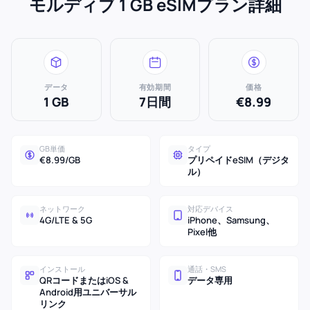
モルディブ 1 GB eSIMプラン詳細
データ
有効期間
価格
1 GB
7日間
€8.99
GB単価
タイプ
€8.99/GB
プリペイドeSIM（デジタ
ル）
ネットワーク
対応デバイス
4G/LTE & 5G
iPhone、Samsung、
Pixel他
インストール
通話・SMS
QRコードまたはiOS &
データ専用
Android用ユニバーサル
リンク