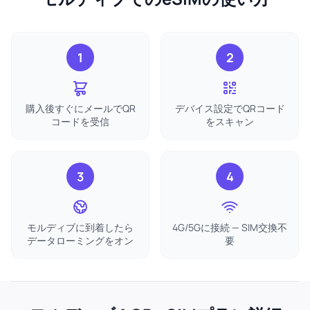
1
2
購入後すぐにメールでQR
デバイス設定でQRコード
コードを受信
をスキャン
3
4
モルディブに到着したら
4G/5Gに接続 — SIM交換不
データローミングをオン
要