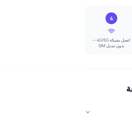
4
اتصل بشبكة 4G/5G —
بدون تبديل SIM