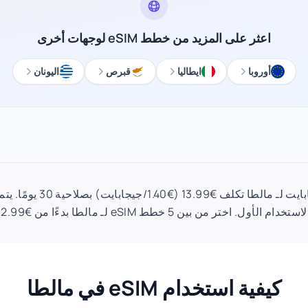
اعثر على المزيد من خطط eSIM لوجهات أخرى
أوروبا
ايطاليا
قبرص
اليونان
خطة eSIM 10 جيجابايت لـ مالطا ت
لاستخدام الأول. اختر من بين 5 خطط eSIM لـ مالطا بدءًا من €2.99.
كيفية استخدام eSIM في مالطا