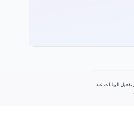
كلف €13.99 (€1.40/جيجابايت) بصلاحية 30 يومًا. يتم تفعيل البيانات عند