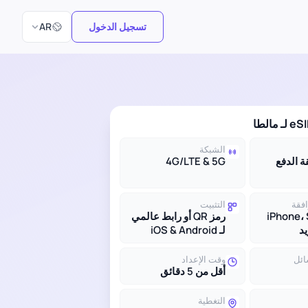
اختر اللغة
تسجيل الدخول
AR
الشبكة
بقة الدفع
4G/LTE & 5G
افقة
التثبيت
iPhone،
رمز QR أو رابط عالمي
لـ iOS & Android
ائل
وقت الإعداد
أقل من 5 دقائق
التغطية