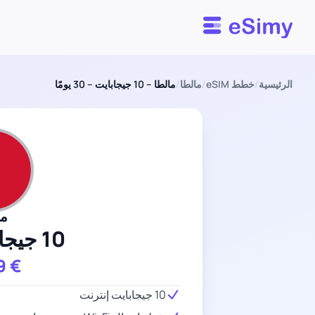
Esimy
الرئيسية
/
خطط eSIM
/
مالطا
/
مالطا – 10 جيجابايت – 30 يومًا
ما
10 جيجابايت
9
€
10 جيجابايت إنترنت