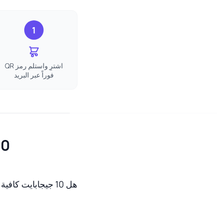
1
اشترِ واستلم رمز QR
فوراً عبر البريد
10 جيجابايت eSIM مالطا ا
هل 10 جيجابايت كافية لـ 30 يومًا في مالطا؟