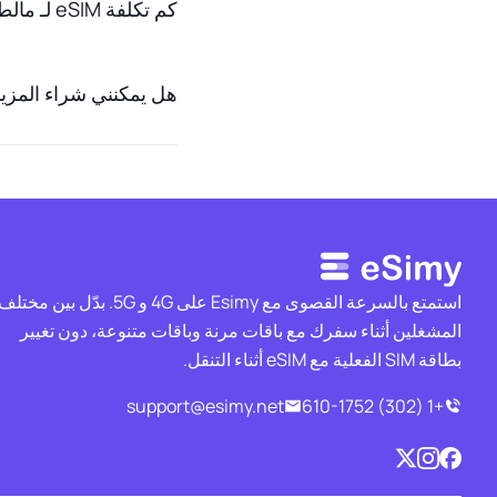
كم تكلفة eSIM لـ مالطا؟
هل يمكنني شراء المزيد من البيانا
استمتع بالسرعة القصوى مع Esimy على 4G و 5G. بدّل بين مختل
المشغلين أثناء سفرك مع باقات مرنة وباقات متنوعة، دون تغيير
بطاقة SIM الفعلية مع eSIM أثناء التنقل.
support@esimy.net
+1 (302) 610-1752