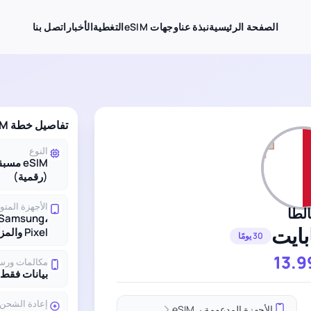
الصفحة الرئيسية
نبذة عنا
وجهات eSIM
التغطية
الأخبار
اتصل بنا
تفاصيل خطة eSIM لـ مالطا
النوع
eSIM مس
(رقمية)
الأجهزة المتو
لطا
 Samsung،
Pixel والمزيد
30 يومًا
13.9
مكالمات ورس
بيانات فقط
إعادة الشحن
الأجهزة المدعومة بـ eSIM