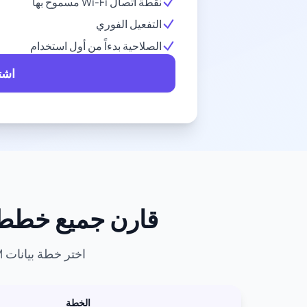
نقطة اتصال Wi-Fi مسموح بها
التفعيل الفوري
الصلاحية بدءاً من أول استخدام
اشتر
قارن جميع خطط eSIM لـ مالطا - أفضل خطط البيانات والأ
اختر خطة بيانات eSIM المثالية لمغامرتك في مالطا. قارن الأسعار وحجم البيانات وفترات الصلاحية.
الخطة