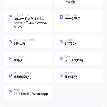
Pixel他
インストール
通話・SMS
QRコードまたはiOS &
データ専用
Android用ユニバーサル
リンク
セットアップ時間
追加購入
5分以内
5プラン
カバレッジ
配信
マルタ
メールで即時
ローミング料金
本人確認
追加料金なし
登録不要
サポート
24/7 Email & WhatsApp