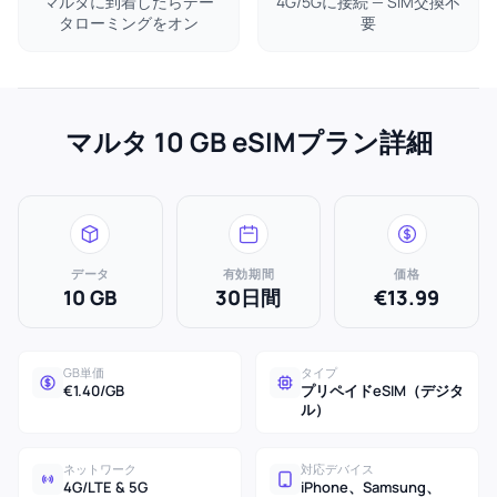
マルタに到着したらデー
4G/5Gに接続 — SIM交換不
タローミングをオン
要
マルタ 10 GB eSIMプラン詳細
データ
有効期間
価格
10 GB
30日間
€13.99
GB単価
タイプ
€1.40/GB
プリペイドeSIM（デジタ
ル）
ネットワーク
対応デバイス
4G/LTE & 5G
iPhone、Samsung、