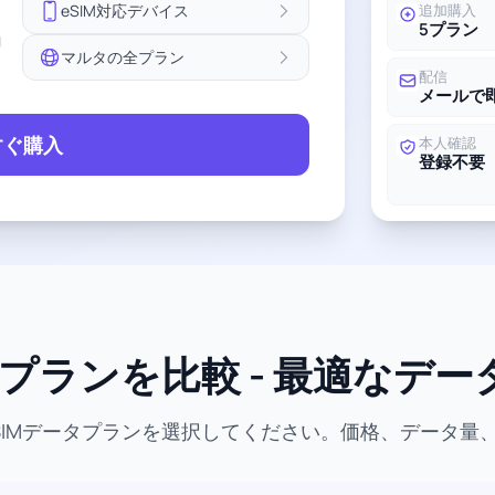
eSIM対応デバイス
追加購入
5プラン
ョ
マルタの全プラン
配信
メールで
すぐ購入
本人確認
登録不要
Mプランを比較 - 最適なデ
SIMデータプランを選択してください。価格、データ量