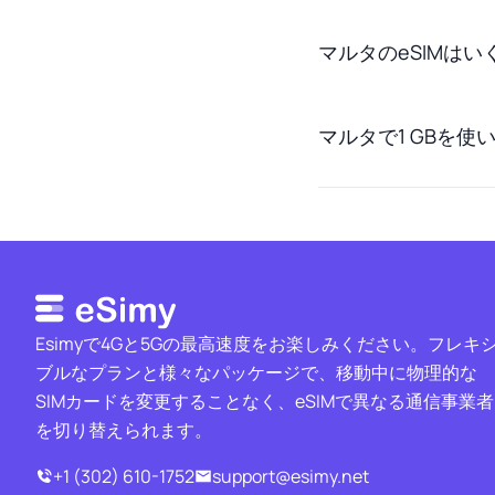
マルタのeSIMは
マルタで1 GBを
Esimyで4Gと5Gの最高速度をお楽しみください。フレキ
ブルなプランと様々なパッケージで、移動中に物理的な
SIMカードを変更することなく、eSIMで異なる通信事業者
を切り替えられます。
+1 (302) 610-1752
support@esimy.net