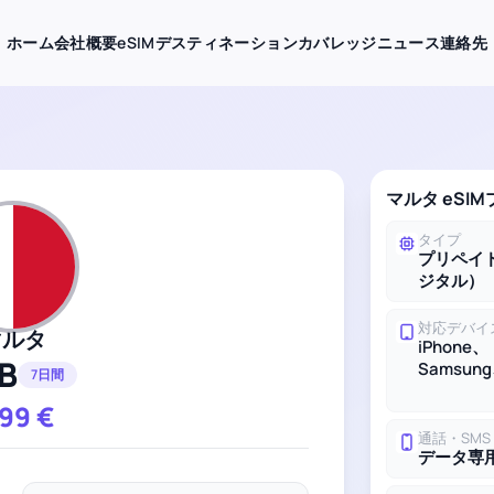
ホーム
会社概要
eSIMデスティネーション
カバレッジ
ニュース
連絡先
マルタ eSI
タイプ
プリペイド
ジタル）
対応デバイ
マルタ
iPhone、
GB
Samsung
7日間
.99
€
通話・SMS
データ専