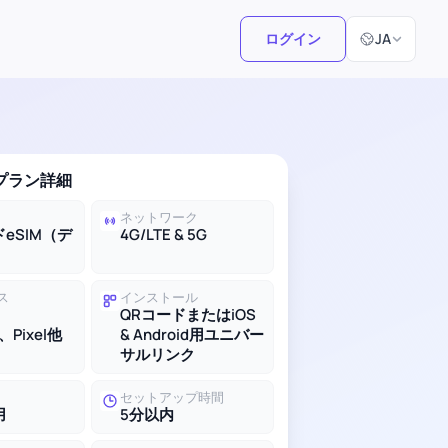
言語選択
ログイン
JA
Mプラン詳細
ネットワーク
eSIM（デ
4G/LTE & 5G
ス
インストール
QRコードまたはiOS
、Pixel他
& Android用ユニバー
サルリンク
セットアップ時間
用
5分以内