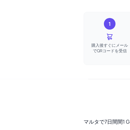
1
購入後すぐにメール
でQRコードを受信
マルタで7日間間1 