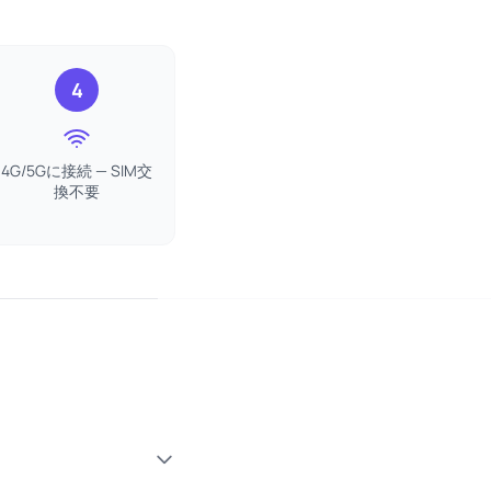
4
4G/5Gに接続 — SIM交
換不要