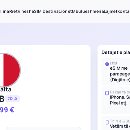
llina
Rreth nesh
eSIM Destinacionet
Mbulueshmëria
Lajmet
Konta
Detajet e pl
Lloji
eSIM me
parapage
(Digjitale
alta
Pajisje të
B
iPhone, 
7 Ditë
Pixel etj.
.99
€
Thirrje & S
Vetëm të