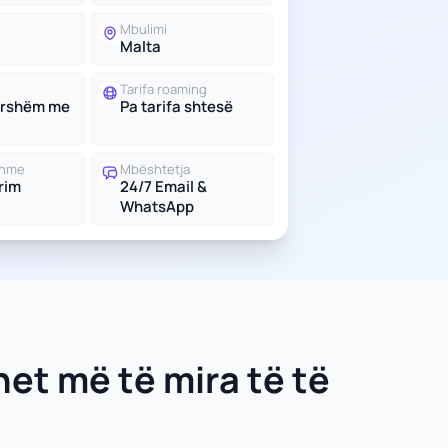
Mbulimi
Malta
Tarifa roaming
ershëm me
Pa tarifa shtesë
shme
Mbështetja
trim
24/7 Email &
WhatsApp
net më të mira të të