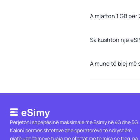
A mjafton 1 GB për 
Sa kushton një eSI
A mund të blej më
Perjetoni shpejtësinë maksimale me Esimy në 4G dhe 5G.
Kaloni permes shteteve dhe operatorëve të ndryshëm
gjatë udhëtimeve tuaja me ofertat me te mira ne treg, pa