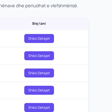
dhënave dhe periudhat e vlefshmërisë.
Blej tani
Shiko Detajet
Shiko Detajet
Shiko Detajet
Shiko Detajet
Shiko Detajet