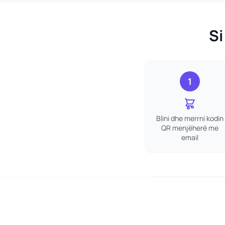
Si
1
Blini dhe merrni kodin
QR menjëherë me
email