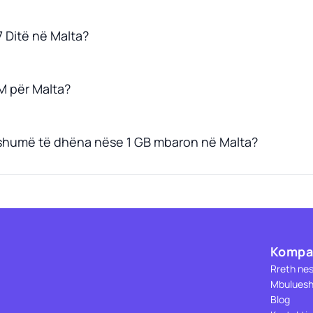
7 Ditë në Malta?
M për Malta?
 shumë të dhëna nëse 1 GB mbaron në Malta?
Kompa
Rreth ne
Mbuluesh
Blog