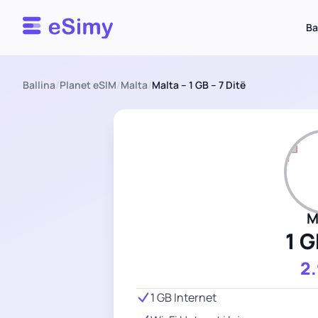
Esimy
Ba
Ballina
/
Planet eSIM
/
Malta
/
Malta – 1 GB – 7 Ditë
M
1 G
2
1 GB Internet