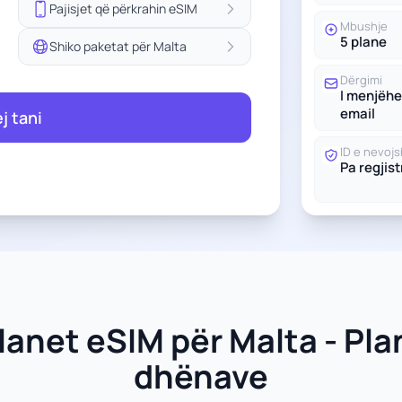
Pajisjet që përkrahin eSIM
Mbushje
5 plane
Shiko paketat për Malta
Dërgimi
I menjëh
email
ej tani
ID e nevoj
Pa regjis
lanet eSIM për Malta - Pla
dhënave