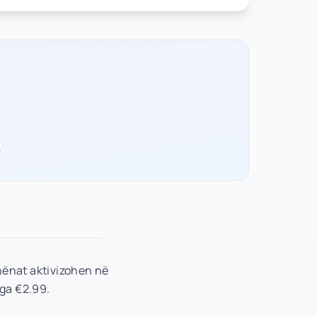
hënat aktivizohen në
nga €2.99.