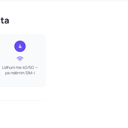
lta
4
Lidhuni me 4G/5G —
pa ndërrim SIM-i