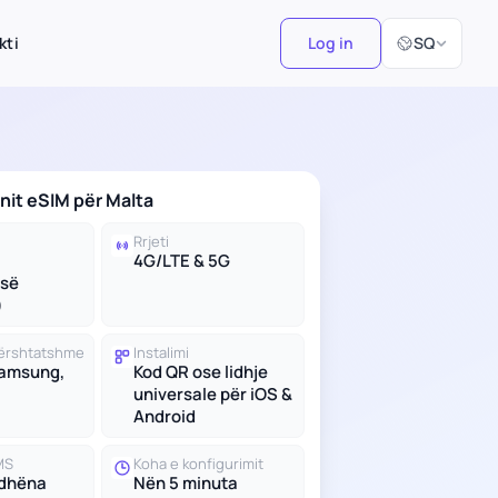
Zgjidh Gjuhën
kti
Log in
SQ
anit eSIM për Malta
Rrjeti
4G/LTE & 5G
së
)
 përshtatshme
Instalimi
Samsung,
Kod QR ose lidhje
universale për iOS &
Android
MS
Koha e konfigurimit
 dhëna
Nën 5 minuta