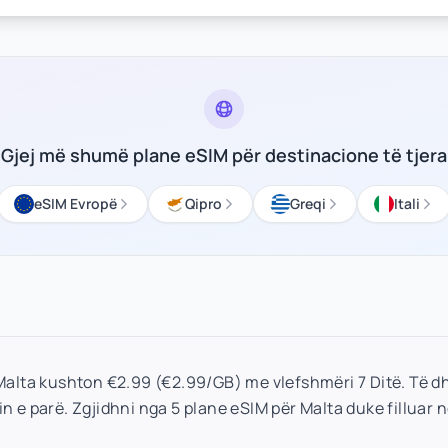
Gjej më shumë plane eSIM për destinacione të tjera
eSIM Evropë
Qipro
Greqi
Itali
 Malta kushton €2.99 (€2.99/GB) me vlefshmëri 7 Ditë. Të d
n e parë. Zgjidhni nga 5 plane eSIM për Malta duke filluar 