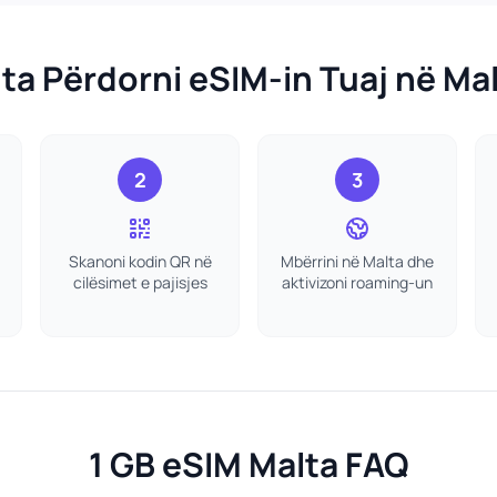
 ta Përdorni eSIM-in Tuaj në Ma
2
3
Skanoni kodin QR në
Mbërrini në Malta dhe
cilësimet e pajisjes
aktivizoni roaming-un
1 GB eSIM Malta FAQ