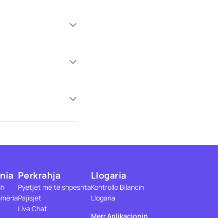
nia
Perkrahja
Llogaria
sh
Pyetjet më të shpeshta
Kontrollo Bilancin
mëria
Pajisjet
Llogaria
Live Chat
Merr Aplikacionin