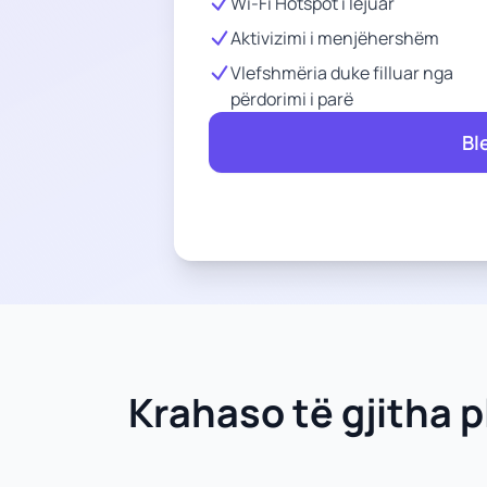
Wi-Fi Hotspot i lejuar
Aktivizimi i menjëhershëm
Vlefshmëria duke filluar nga
përdorimi i parë
Bl
Krahaso të gjitha p