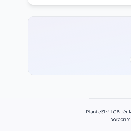
Plani eSIM 1 GB për
përdorimi