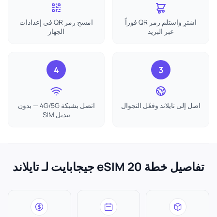
اشترِ واستلم رمز QR فوراً
امسح رمز QR في إعدادات
عبر البريد
الجهاز
4
3
اصل إلى تايلاند وفعّل التجوال
اتصل بشبكة 4G/5G — بدون
تبديل SIM
تفاصيل خطة eSIM 20 جيجابايت لـ تايلاند