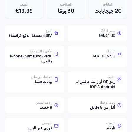
البيانات
الصلاحية
السعر
20 جيجابايت
30 يومًا
€19.99
سعر الـ GB
النوع
€1.00/GB
eSIM مسبقة الدفع (رقمية)
الشبكة
الأجهزة المتوافقة
iPhone، Samsung، Pixel
4G/LTE & 5G
والمزيد
التثبيت
مكالمات ورسائل
رمز QR أو رابط عالمي لـ
بيانات فقط
iOS & Android
وقت الإعداد
إعادة الشحن
أقل من 5 دقائق
8 خطط
التغطية
التوصيل
تايلاند
فوري عبر البريد