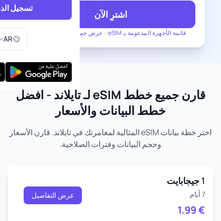
تسجيل الد
اشترِ الآن
اختر اللغ
قائمة الأجهزة المدعومة بـ eSIM
-
عرض جميع الخطط لـ تايلاند
AR
قارن جميع خطط eSIM لـ تايلاند - أفضل
خطط البيانات والأسعار
اختر خطة بيانات eSIM المثالية لمغامرتك في تايلاند. قارن الأسعار
وحجم البيانات وفترات الصلاحية.
1 جيجابايت
7 أيام
عرض التفاصيل
1.99
€