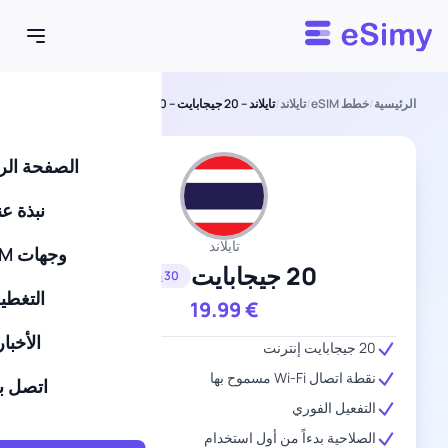
Esimy
الرئيسية
/
خطط eSIM
/
تايلاند
/
تايلاند – 20 جيجابايت – 30 يومًا
الصفحة الر
نبذة عن
تايلاند
وجهات eSIM
20 جيجابايت
30 يومًا
التغطي
19.99
€
الأخبار
20 جيجابايت إنترنت
نقطة اتصال Wi-Fi مسموح بها
اتصل بن
التفعيل الفوري
الصلاحية بدءاً من أول استخدام