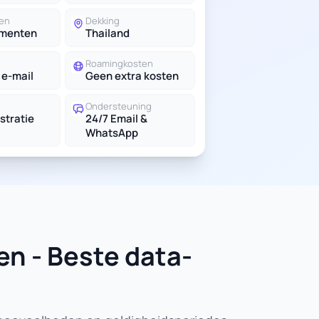
en
Dekking
ementen
Thailand
Roamingkosten
 e-mail
Geen extra kosten
Ondersteuning
stratie
24/7 Email &
WhatsApp
en - Beste data-