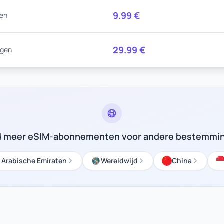
9.99
€
gen
29.99
€
agen
d meer eSIM-abonnementen voor andere bestemmi
 Arabische Emiraten
Wereldwijd
China