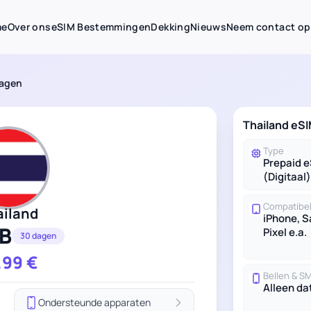
me
Over ons
eSIM Bestemmingen
Dekking
Nieuws
Neem contact op
dagen
Thailand eS
Type
Prepaid 
(Digitaal)
Compatibel
ailand
iPhone, 
B
Pixel e.a.
30 dagen
.99
€
Bellen & S
Alleen da
Ondersteunde apparaten