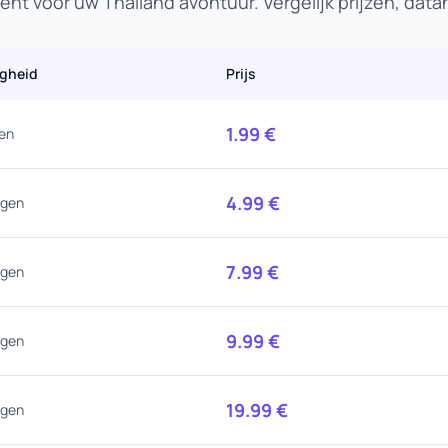
nt voor uw Thailand avontuur. Vergelijk prijzen, dat
igheid
Prijs
1.99
€
en
4.99
€
agen
7.99
€
agen
9.99
€
agen
19.99
€
agen