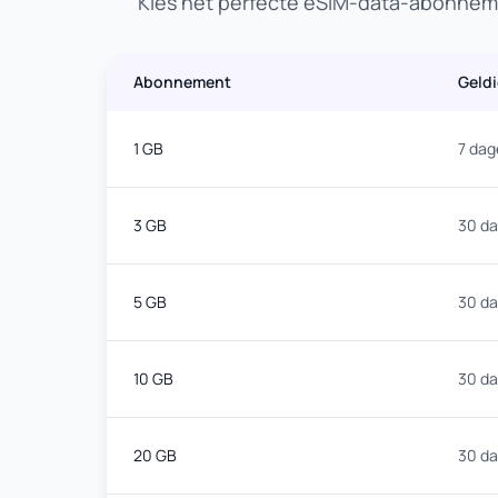
Kies het perfecte eSIM-data-abonneme
Abonnement
Geld
1 GB
7 dag
3 GB
30 d
5 GB
30 d
10 GB
30 d
20 GB
30 d