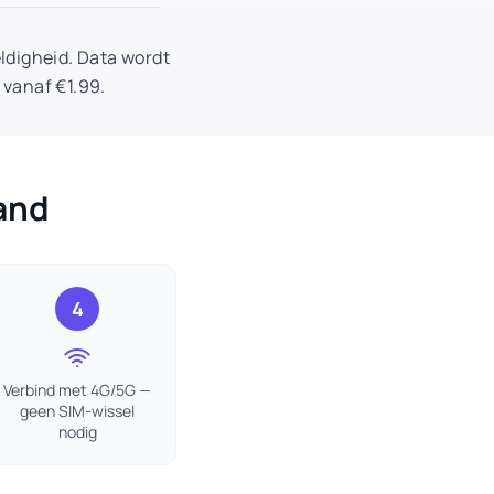
digheid. Data wordt
 vanaf €1.99.
land
4
Verbind met 4G/5G —
geen SIM-wissel
nodig