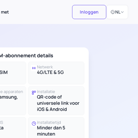
Selecteer taal
 met
Inloggen
NL
IM-abonnement details
Netwerk
eSIM
4G/LTE & 5G
e apparaten
Installatie
Samsung,
QR-code of
universele link voor
iOS & Android
MS
Installatietijd
ta
Minder dan 5
minuten