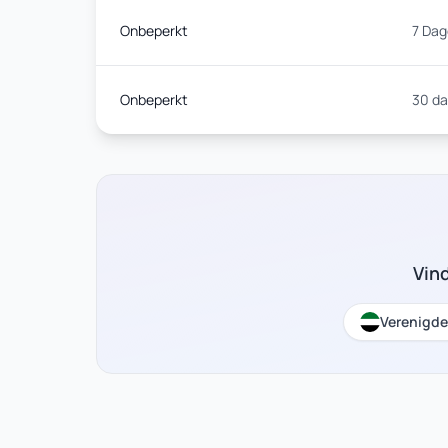
Onbeperkt
7 Da
Onbeperkt
30 d
Vin
Verenigde