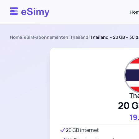
Esimy
Ho
Home
/
eSIM-abonnementen
/
Thailand
/
Thailand – 20 GB – 30 
Th
20 G
19
20 GB internet