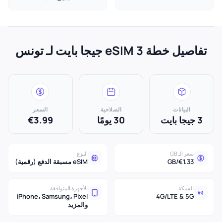
تفاصيل خطة eSIM 3 جيجا بايت لـ تونس
البيانات
الصلاحية
السعر
3 جيجا بايت
30 يومًا
€3.99
سعر الـ GB
النوع
€1.33/GB
eSIM مسبقة الدفع (رقمية)
الشبكة
الأجهزة المتوافقة
iPhone، Samsung، Pixel
4G/LTE & 5G
والمزيد