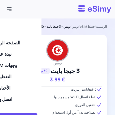
Esimy
الرئيسية
/
خطط eSIM
/
تونس
/
تونس – 3 جيجا بايت – 30 يومًا
الصفحة الر
نبذة عن
تونس
وجهات eSIM
3 جيجا بايت
30 يومًا
التغطي
3.99
€
الأخبار
3 غيغابايت إنترنت
نقطة اتصال Wi-Fi مسموح بها
اتصل بن
التفعيل الفوري
الصلاحية بدءاً من أول استخدام