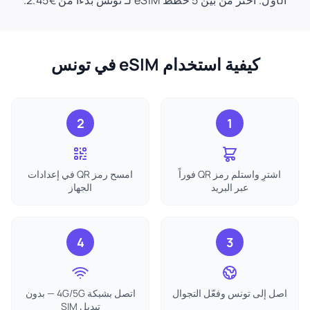
الأول. اختر من بين 5 خطط eSIM لـ تونس بدءًا من €2.45.
كيفية استخدام eSIM في تونس
2
1
اشترِ واستلم رمز QR فوراً
امسح رمز QR في إعدادات
عبر البريد
الجهاز
4
3
اصل إلى تونس وفعّل التجوال
اتصل بشبكة 4G/5G — بدون
تبديل SIM