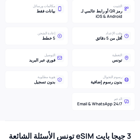
التثبيت
مكالمات ورسائل
رمز QR أو رابط عالمي لـ
بيانات فقط
iOS & Android
وقت الإعداد
إعادة الشحن
أقل من 5 دقائق
5 خطط
التغطية
التوصيل
تونس
فوري عبر البريد
رسوم التجوال
هوية مطلوبة
بدون رسوم إضافية
بدون تسجيل
الدعم
24/7 Email & WhatsApp
3 جيجا بايت eSIM تونس الأسئلة الشائعة