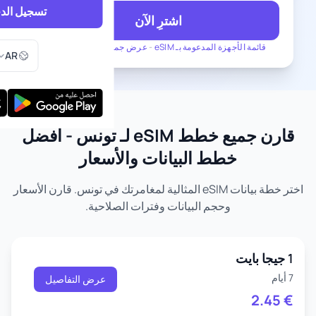
تسجيل الد
اشترِ الآن
اختر اللغ
قائمة الأجهزة المدعومة بـ eSIM
-
عرض جميع الخطط لـ تونس
AR
قارن جميع خطط eSIM لـ تونس - أفضل
خطط البيانات والأسعار
اختر خطة بيانات eSIM المثالية لمغامرتك في تونس. قارن الأسعار
وحجم البيانات وفترات الصلاحية.
1 جيجا بايت
7 أيام
عرض التفاصيل
2.45
€