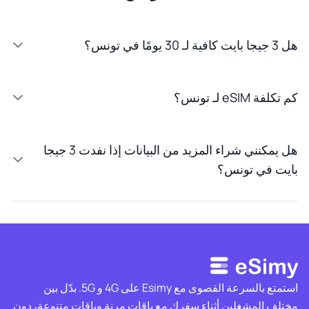
هل 3 جيجا بايت كافية لـ 30 يومًا في تونس؟
كم تكلفة eSIM لـ تونس؟
هل يمكنني شراء المزيد من البيانات إذا نفدت 3 جيجا
بايت في تونس؟
استمتع بالسرعة القصوى مع Esimy على 4G و 5G. بدّل بين
مختلف المشغلين أثناء سفرك مع باقات مرنة وباقات متنوعة، دون