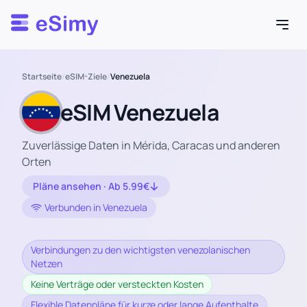
Esimy
Startseite
/
eSIM-Ziele
/
Venezuela
eSIM Venezuela
Zuverlässige Daten in Mérida, Caracas und anderen
Orten
Pläne ansehen · Ab 5.99€
Verbunden in Venezuela
Verbindungen zu den wichtigsten venezolanischen
Netzen
Keine Verträge oder versteckten Kosten
Flexible Datenpläne für kurze oder lange Aufenthalte