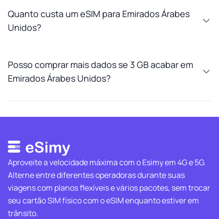
Quanto custa um eSIM para Emirados Árabes
Unidos?
Posso comprar mais dados se 3 GB acabar em
Emirados Árabes Unidos?
Aproveite a velocidade máxima com o Esimy em 4G e 5G.
Alterne entre diferentes operadoras durante suas
viagens com planos flexíveis e vários pacotes, sem trocar
seu cartão SIM físico com o eSIM enquanto estiver em
trânsito.