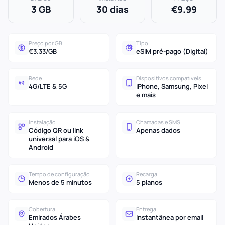
3 GB
30 dias
€9.99
Preço por GB
Tipo
€3.33/GB
eSIM pré-pago (Digital)
Rede
Dispositivos compatíveis
4G/LTE & 5G
iPhone, Samsung, Pixel
e mais
Instalação
Chamadas e SMS
Código QR ou link
Apenas dados
universal para iOS &
Android
Tempo de configuração
Recarga
Menos de 5 minutos
5 planos
Cobertura
Entrega
Emirados Árabes
Instantânea por email