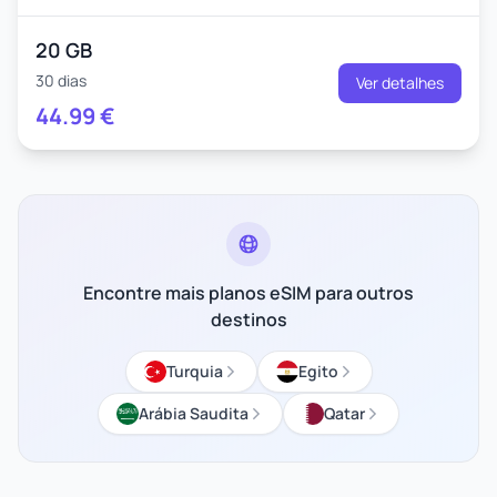
20 GB
30 dias
Ver detalhes
44.99
€
Encontre mais planos eSIM para outros
destinos
Turquia
Egito
Arábia Saudita
Qatar