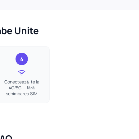
abe Unite
4
Conectează-te la
4G/5G — fără
schimbarea SIM
FAQ