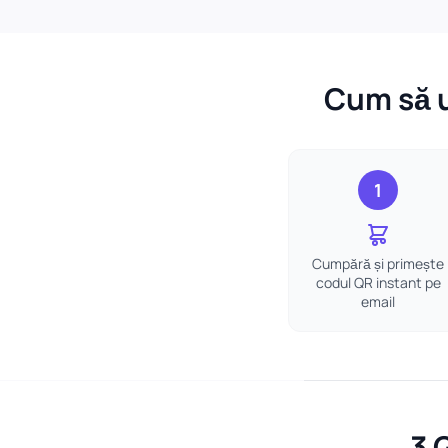
Cum să u
1
Cumpără și primește
codul QR instant pe
email
3 