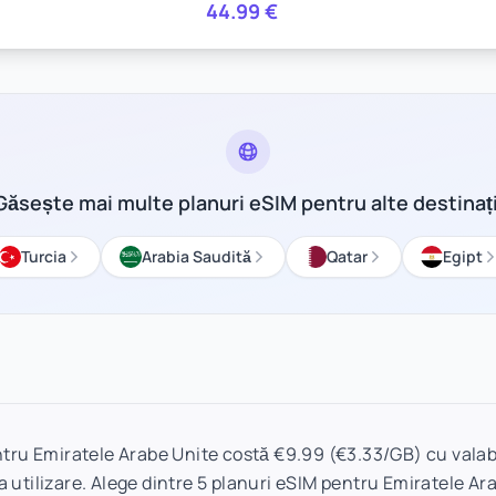
44.99
€
Găsește mai multe planuri eSIM pentru alte destinați
Turcia
Arabia Saudită
Qatar
Egipt
tru Emiratele Arabe Unite costă €9.99 (€3.33/GB) cu valabil
a utilizare. Alege dintre 5 planuri eSIM pentru Emiratele Ara