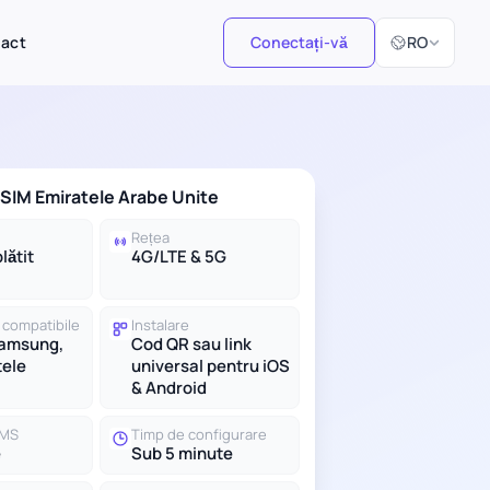
Selectați limb
tact
Conectați-vă
RO
 eSIM Emiratele Arabe Unite
Rețea
lătit
4G/LTE & 5G
 compatibile
Instalare
Samsung,
Cod QR sau link
tele
universal pentru iOS
& Android
SMS
Timp de configurare
e
Sub 5 minute