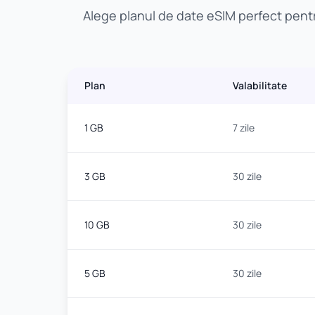
Alege planul de date eSIM perfect pentr
Plan
Valabilitate
1 GB
7 zile
3 GB
30 zile
10 GB
30 zile
5 GB
30 zile