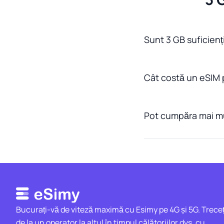
Sunt 3 GB suficienț
Cât costă un eSIM 
Pot cumpăra mai mu
Bucurați-vă de viteză maximă cu Esimy pe 4G și 5G. Treceț
de la un operator la altul în timpul călătoriilor dvs. cu