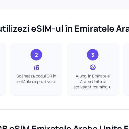
tilizezi eSIM-ul în Emiratele Ar
2
3
Scanează codul QR în
Ajungi în Emiratele
setările dispozitivului
Arabe Unite și
activează roaming-ul
GB eSIM Emiratele Arabe Unite 