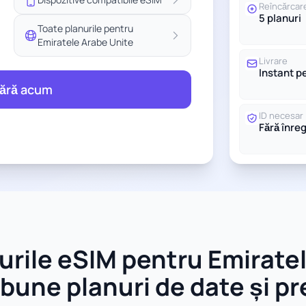
Reîncărcar
5 planuri
Toate planurile pentru
Emiratele Arabe Unite
Livrare
Instant p
ără acum
ID necesar
Fără înre
rile eSIM pentru Emiratel
bune planuri de date și pr