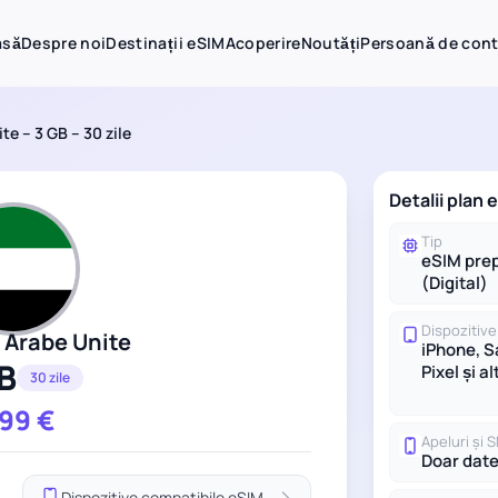
asă
Despre noi
Destinații eSIM
Acoperire
Noutăți
Persoană de con
te – 3 GB – 30 zile
Detalii plan
Tip
eSIM prep
(Digital)
Dispozitive
 Arabe Unite
iPhone, 
B
Pixel și al
30 zile
.99
€
Apeluri și 
Doar dat
Dispozitive compatibile eSIM