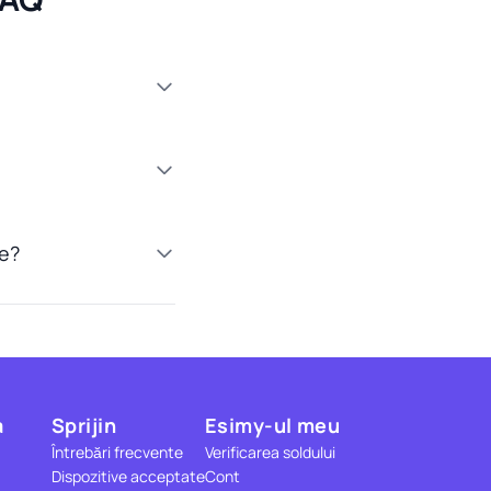
te?
a
Sprijin
Esimy-ul meu
Întrebări frecvente
Verificarea soldului
Dispozitive acceptate
Cont