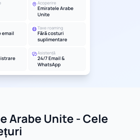
e
Acoperire
Emiratele Arabe
Unite
Taxe roaming
e email
Fără costuri
suplimentare
Asistență
gistrare
24/7 Email &
WhatsApp
e Arabe Unite - Cele
ețuri