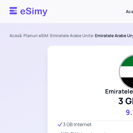
Esimy
Ac
Acasă
/
Planuri eSIM
/
Emiratele Arabe Unite
/
Emiratele Arabe Uni
Emiratele
3 G
9
3 GB Internet