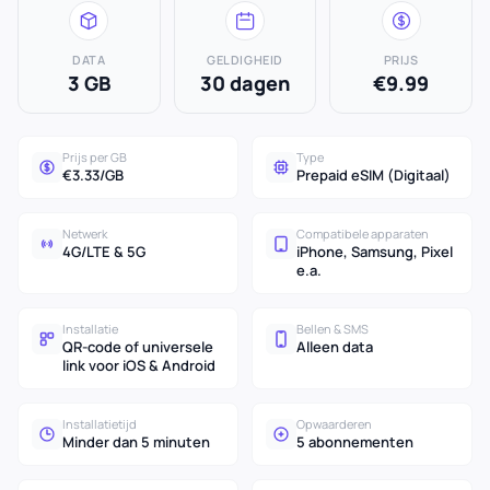
DATA
GELDIGHEID
PRIJS
3 GB
30 dagen
€9.99
Prijs per GB
Type
€3.33/GB
Prepaid eSIM (Digitaal)
Netwerk
Compatibele apparaten
4G/LTE & 5G
iPhone, Samsung, Pixel
e.a.
Installatie
Bellen & SMS
QR-code of universele
Alleen data
link voor iOS & Android
Installatietijd
Opwaarderen
Minder dan 5 minuten
5 abonnementen