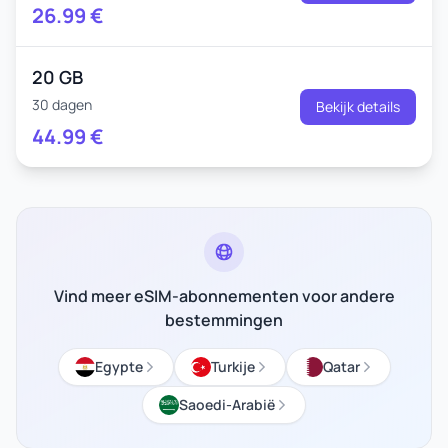
26.99
€
20 GB
30 dagen
Bekijk details
44.99
€
Vind meer eSIM-abonnementen voor andere
bestemmingen
Egypte
Turkije
Qatar
Saoedi-Arabië