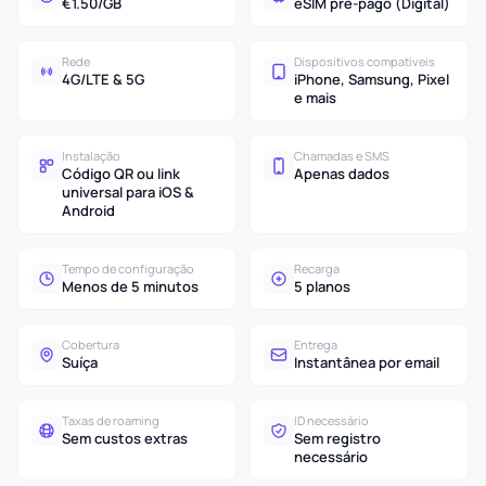
€1.50/GB
eSIM pré-pago (Digital)
Rede
Dispositivos compatíveis
4G/LTE & 5G
iPhone, Samsung, Pixel
e mais
Instalação
Chamadas e SMS
Código QR ou link
Apenas dados
universal para iOS &
Android
Tempo de configuração
Recarga
Menos de 5 minutos
5 planos
Cobertura
Entrega
Suíça
Instantânea por email
Taxas de roaming
ID necessário
Sem custos extras
Sem registro
necessário