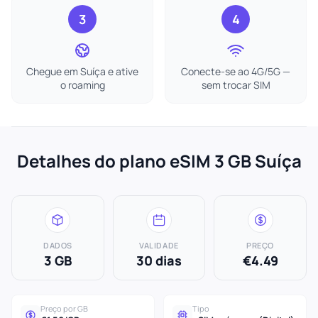
3
4
Chegue em Suíça e ative
Conecte-se ao 4G/5G —
o roaming
sem trocar SIM
Detalhes do plano eSIM 3 GB Suíça
DADOS
VALIDADE
PREÇO
3 GB
30 dias
€4.49
Preço por GB
Tipo