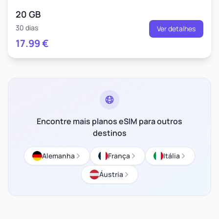
20 GB
30 dias
Ver detalhes
17.99
€
Encontre mais planos eSIM para outros
destinos
Alemanha
França
Itália
Áustria