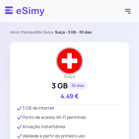
Esimy
Início
/
Planos eSIM
/
Suíça
/
Suíça – 3 GB – 30 dias
Suíça
3 GB
30 dias
4.49
€
3 GB de Internet
Ponto de acesso Wi-Fi permitido
Ativação instantânea
Validade a partir do primeiro uso