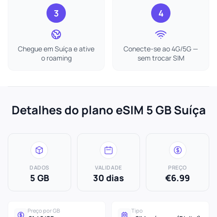
3
4
Chegue em Suíça e ative
Conecte-se ao 4G/5G —
o roaming
sem trocar SIM
Detalhes do plano eSIM 5 GB Suíça
DADOS
VALIDADE
PREÇO
5 GB
30 dias
€6.99
Preço por GB
Tipo