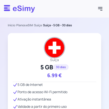
Esimy
Início
/
Planos eSIM
/
Suíça
/
Suíça – 5 GB – 30 dias
Suíça
5 GB
30 dias
6.99
€
5 GB de Internet
Ponto de acesso Wi-Fi permitido
Ativação instantânea
Validade a partir do primeiro uso