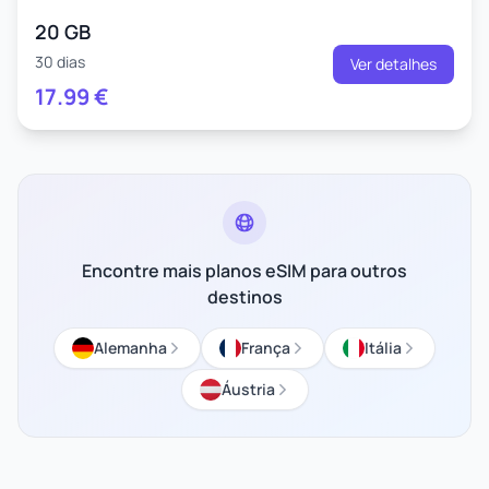
20 GB
30 dias
Ver detalhes
17.99
€
Encontre mais planos eSIM para outros
destinos
Alemanha
França
Itália
Áustria