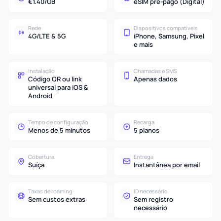
€1.40/GB
eSIM pré-pago (Digital)
Rede
Dispositivos compatíveis
4G/LTE & 5G
iPhone, Samsung, Pixel
e mais
Instalação
Chamadas e SMS
Código QR ou link
Apenas dados
universal para iOS &
Android
Tempo de configuração
Recarga
Menos de 5 minutos
5 planos
Cobertura
Entrega
Suíça
Instantânea por email
Taxas de roaming
ID necessário
Sem custos extras
Sem registro
necessário