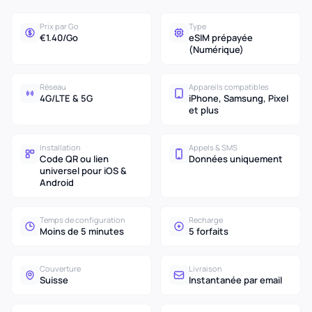
Prix par Go
Type
€1.40/Go
eSIM prépayée
(Numérique)
Réseau
Appareils compatibles
4G/LTE & 5G
iPhone, Samsung, Pixel
et plus
Installation
Appels & SMS
Code QR ou lien
Données uniquement
universel pour iOS &
Android
Temps de configuration
Recharge
Moins de 5 minutes
5 forfaits
Couverture
Livraison
Suisse
Instantanée par email