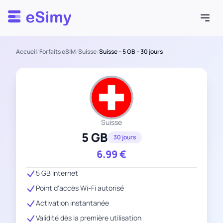
Esimy
Accueil
/
Forfaits eSIM
/
Suisse
/
Suisse – 5 GB – 30 jours
Suisse
5 GB
30 jours
6.99
€
5 GB Internet
Point d'accès Wi-Fi autorisé
Activation instantanée
Validité dès la première utilisation