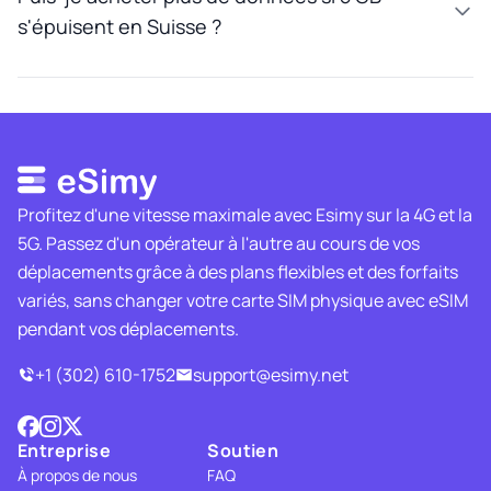
s'épuisent en Suisse ?
Profitez d'une vitesse maximale avec Esimy sur la 4G et la
5G. Passez d'un opérateur à l'autre au cours de vos
déplacements grâce à des plans flexibles et des forfaits
variés, sans changer votre carte SIM physique avec eSIM
pendant vos déplacements.
+1 (302) 610-1752
support@esimy.net
Entreprise
Soutien
À propos de nous
FAQ