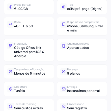
Preço por GB
Tipo
€1.00/GB
eSIM pré-pago (Digital)
Rede
Dispositivos compatíveis
4G/LTE & 5G
iPhone, Samsung, Pixel
e mais
Instalação
Chamadas e SMS
Código QR ou link
Apenas dados
universal para iOS &
Android
Tempo de configuração
Recarga
Menos de 5 minutos
5 planos
Cobertura
Entrega
Tunísia
Instantânea por email
Taxas de roaming
ID necessário
Sem custos extras
Sem registro