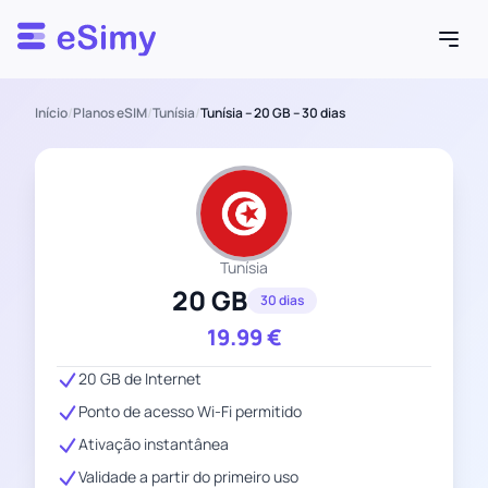
Esimy
Início
/
Planos eSIM
/
Tunísia
/
Tunísia – 20 GB – 30 dias
Tunísia
20 GB
30 dias
19.99
€
20 GB de Internet
Ponto de acesso Wi-Fi permitido
Ativação instantânea
Validade a partir do primeiro uso