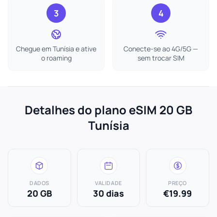
3
4
Chegue em Tunísia e ative
Conecte-se ao 4G/5G —
o roaming
sem trocar SIM
Detalhes do plano eSIM 20 GB
Tunísia
DADOS
VALIDADE
PREÇO
20 GB
30 dias
€19.99