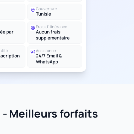
Couverture
Tunisie
Frais d'itinérance
ée par
Aucun frais
supplémentaire
ntité
Assistance
scription
24/7 Email &
WhatsApp
- Meilleurs forfaits