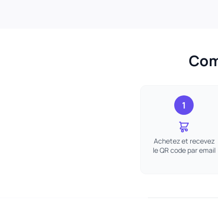
Comm
1
Achetez et recevez
le QR code par email