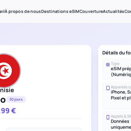
eil
À propos de nous
Destinations eSIM
Couverture
Actualités
Co
Détails du fo
Type
eSIM pré
(Numériq
Appareils 
nisie
iPhone, 
Go
Pixel et p
30 jours
.99
€
Appels & 
Données
uniqueme