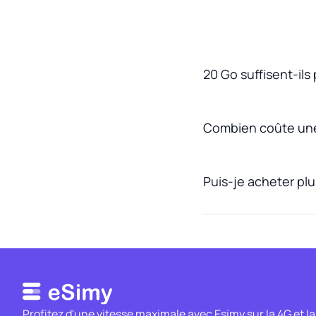
20 Go suffisent-ils
Combien coûte une
Puis-je acheter plu
Profitez d'une vitesse maximale avec Esimy sur la 4G et la