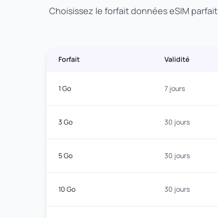
Choisissez le forfait données eSIM parfai
Forfait
Validité
1 Go
7 jours
3 Go
30 jours
5 Go
30 jours
10 Go
30 jours