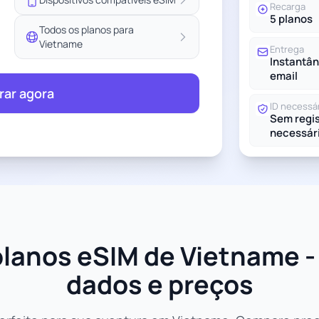
Recarga
5 planos
Todos os planos para
Vietname
Entrega
Instantân
email
ar agora
ID necessá
Sem regis
necessár
lanos eSIM de Vietname -
dados e preços