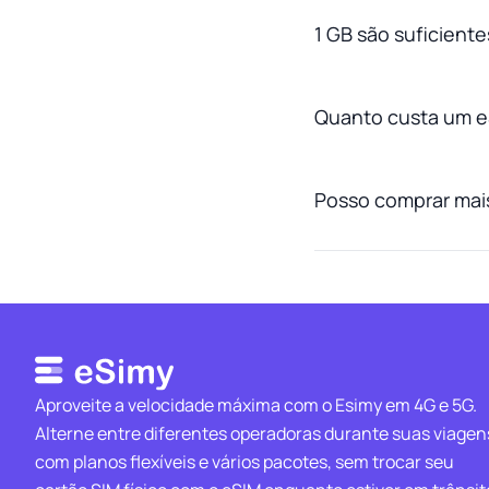
1 GB são suficient
Quanto custa um e
Posso comprar mai
Aproveite a velocidade máxima com o Esimy em 4G e 5G.
Alterne entre diferentes operadoras durante suas viagen
com planos flexíveis e vários pacotes, sem trocar seu