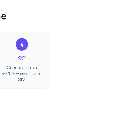
me
4
Conecte-se ao
4G/5G — sem trocar
SIM