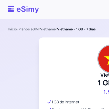
Esimy
Início
/
Planos eSIM
/
Vietname
/
Vietname – 1 GB – 7 dias
Vi
1 G
1
1 GB de Internet