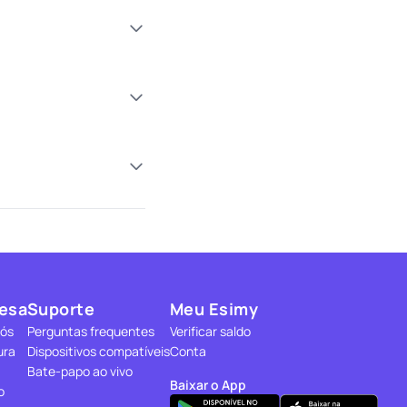
esa
Suporte
Meu Esimy
nós
Perguntas frequentes
Verificar saldo
ura
Dispositivos compatíveis
Conta
Bate-papo ao vivo
Baixar o App
o