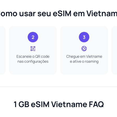
omo usar seu eSIM em Vietna
2
3
Escaneie o QR code
Chegue em Vietname
nas configurações
e ative o roaming
1 GB eSIM Vietname FAQ