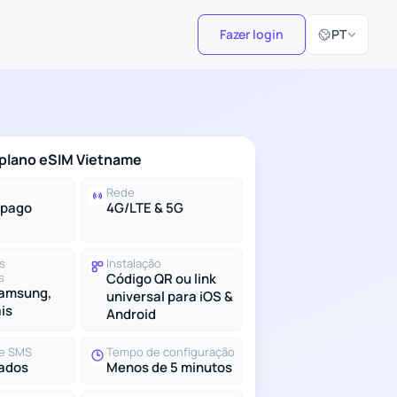
Selecionar id
Fazer login
PT
 plano eSIM Vietname
Rede
-pago
4G/LTE & 5G
s
Instalação
s
Código QR ou link
Samsung,
universal para iOS &
ais
Android
e SMS
Tempo de configuração
ados
Menos de 5 minutos