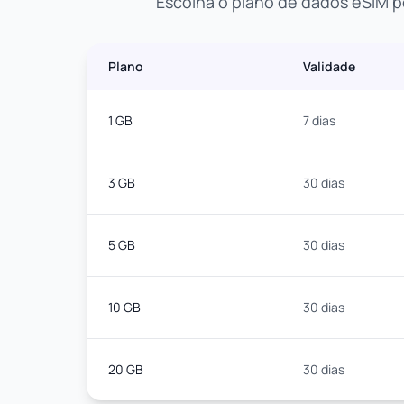
Escolha o plano de dados eSIM p
Plano
Validade
1 GB
7 dias
3 GB
30 dias
5 GB
30 dias
10 GB
30 dias
20 GB
30 dias