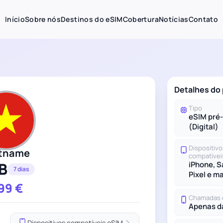
Início
Sobre nós
Destinos do eSIM
Cobertura
Notícias
Contato
Detalhes do
Tipo
eSIM pré
(Digital)
Dispositivo
etname
compatívei
B
iPhone, 
7 dias
Pixel e m
.99
€
Chamadas 
Apenas d
Dispositivos compatíveis eSIM