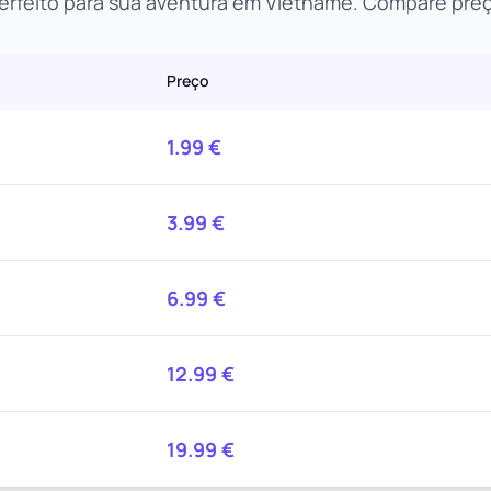
erfeito para sua aventura em Vietname. Compare preç
Preço
1.99
€
3.99
€
6.99
€
12.99
€
19.99
€