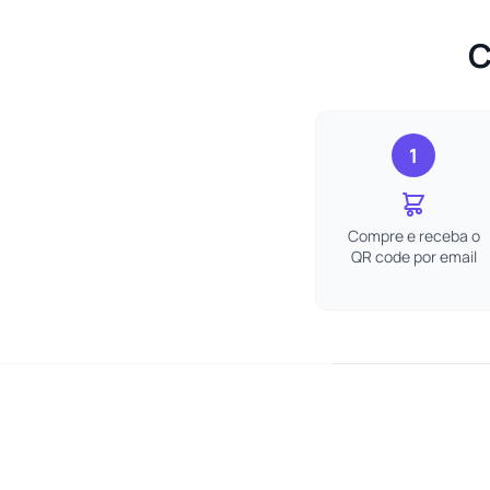
C
1
Compre e receba o
QR code por email