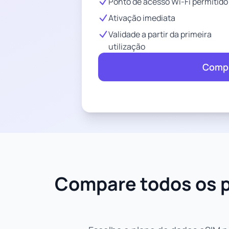
Ponto de acesso Wi-Fi permitido
Ativação imediata
Validade a partir da primeira
utilização
Compr
Compare todos os p