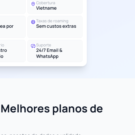
Cobertura
Vietname
Taxas de roaming
ea por
Sem custos extras
rio
Suporte
tro
24/7 Email &
io
WhatsApp
 Melhores planos de