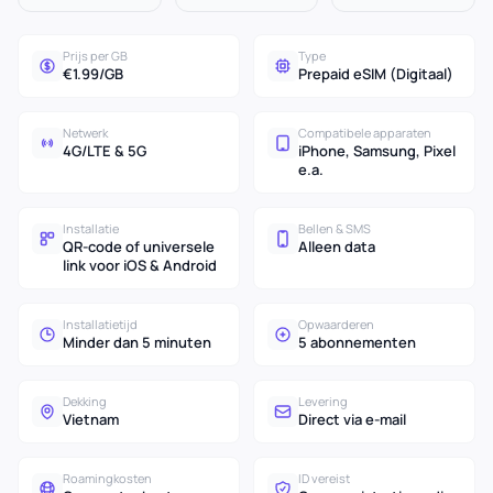
Prijs per GB
Type
€1.99/GB
Prepaid eSIM (Digitaal)
Netwerk
Compatibele apparaten
4G/LTE & 5G
iPhone, Samsung, Pixel
e.a.
Installatie
Bellen & SMS
QR-code of universele
Alleen data
link voor iOS & Android
Installatietijd
Opwaarderen
Minder dan 5 minuten
5 abonnementen
Dekking
Levering
Vietnam
Direct via e-mail
Roamingkosten
ID vereist