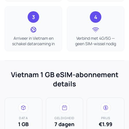
3
4
Arriveer in Vietnam en
Verbind met 4G/5G —
schakel dataroaming in
geen SIM-wissel nodig
Vietnam 1 GB eSIM-abonnement
details
DATA
GELDIGHEID
PRIJS
1 GB
7 dagen
€1.99