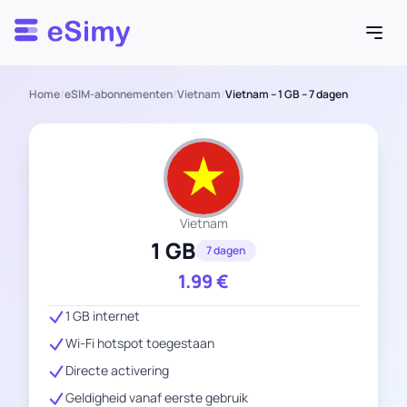
Esimy
Home
/
eSIM-abonnementen
/
Vietnam
/
Vietnam – 1 GB – 7 dagen
Vietnam
1 GB
7 dagen
1.99
€
1 GB internet
Wi-Fi hotspot toegestaan
Directe activering
Geldigheid vanaf eerste gebruik