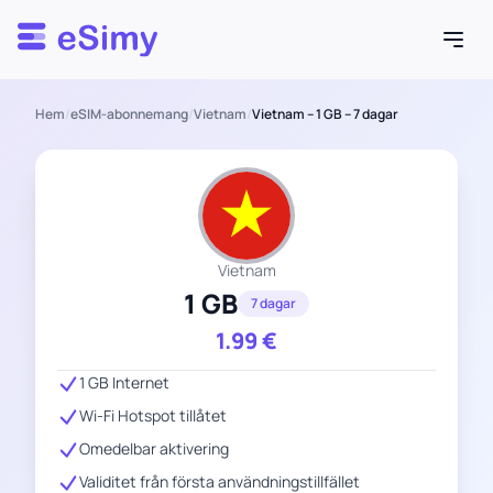
Esimy
Hem
/
eSIM-abonnemang
/
Vietnam
/
Vietnam – 1 GB – 7 dagar
Vietnam
1 GB
7 dagar
1.99
€
1 GB Internet
Wi-Fi Hotspot tillåtet
Omedelbar aktivering
Validitet från första användningstillfället