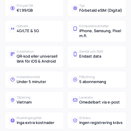
Pris per GB
Typ
€1.99/GB
Förbetald eSIM (Digital)
Nätverk
Kompatibla enheter
4G/LTE & 5G
iPhone, Samsung, Pixel
m.fl.
Installation
Samtal och SMS
QR-kod eller universell
Endast data
länk för iOS & Android
Installationstid
Påfyllning
Under 5 minuter
5 abonnemang
Täckning
Leverans
Vietnam
Omedelbart via e-post
Roamingavgifter
ID krävs
Inga extra kostnader
Ingen registrering krävs