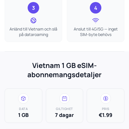
3
4
Anländ till Vietnam och slå
Anslut till 4G/5G — inget
på dataroaming
SIM-byte behövs
Vietnam 1 GB eSIM-
abonnemangsdetaljer
DATA
GILTIGHET
PRIS
1 GB
7 dagar
€1.99