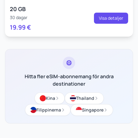
20 GB
30 dagar
Visa detaljer
19.99
€
Hitta fler eSIM-abonnemang för andra
destinationer
Kina
Thailand
Filippinerna
Singapore