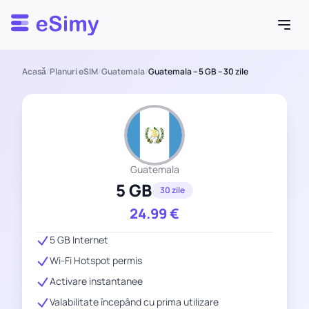
Esimy
Acasă
/
Planuri eSIM
/
Guatemala
/
Guatemala – 5 GB – 30 zile
Guatemala
5 GB
30 zile
24.99
€
5 GB Internet
Wi-Fi Hotspot permis
Activare instantanee
Valabilitate începând cu prima utilizare