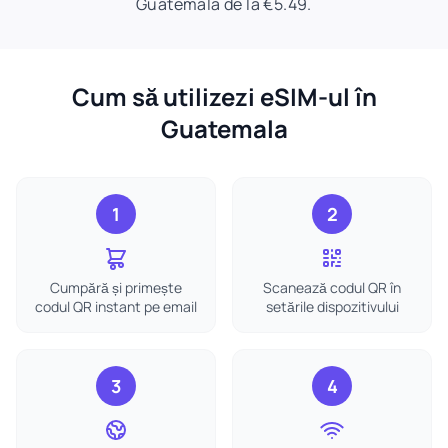
Guatemala de la €5.49.
Cum să utilizezi eSIM-ul în
Guatemala
1
2
Cumpără și primește
Scanează codul QR în
codul QR instant pe email
setările dispozitivului
3
4