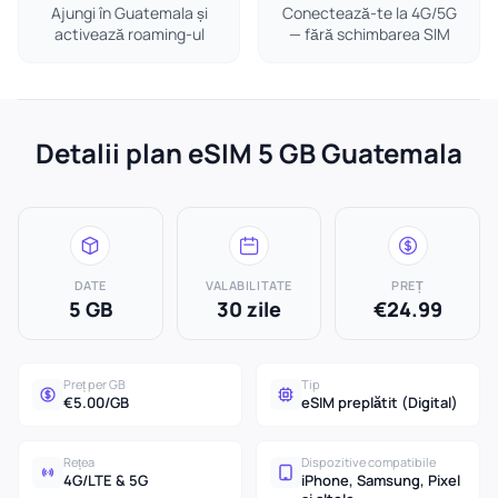
Ajungi în Guatemala și
Conectează-te la 4G/5G
activează roaming-ul
— fără schimbarea SIM
Detalii plan eSIM 5 GB Guatemala
DATE
VALABILITATE
PREȚ
5 GB
30 zile
€24.99
Preț per GB
Tip
€5.00/GB
eSIM preplătit (Digital)
Rețea
Dispozitive compatibile
4G/LTE & 5G
iPhone, Samsung, Pixel