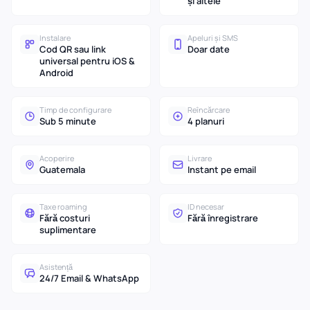
și altele
Instalare
Apeluri și SMS
Cod QR sau link
Doar date
universal pentru iOS &
Android
Timp de configurare
Reîncărcare
Sub 5 minute
4 planuri
Acoperire
Livrare
Guatemala
Instant pe email
Taxe roaming
ID necesar
Fără costuri
Fără înregistrare
suplimentare
Asistență
24/7 Email & WhatsApp