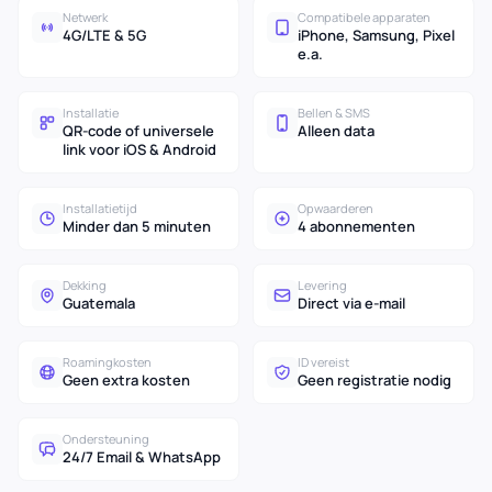
Netwerk
Compatibele apparaten
4G/LTE & 5G
iPhone, Samsung, Pixel
e.a.
Installatie
Bellen & SMS
QR-code of universele
Alleen data
link voor iOS & Android
Installatietijd
Opwaarderen
Minder dan 5 minuten
4 abonnementen
Dekking
Levering
Guatemala
Direct via e-mail
Roamingkosten
ID vereist
Geen extra kosten
Geen registratie nodig
Ondersteuning
24/7 Email & WhatsApp