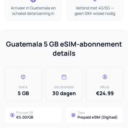
Arriveer in Guatemala en
Verbind met 4G/5G —
schakel dataroaming in
geen SIM-wissel nodig
Guatemala 5 GB eSIM-abonnement
details
DATA
GELDIGHEID
PRIJS
5 GB
30 dagen
€24.99
Prijs per GB
Type
€5.00/GB
Prepaid eSIM (Digitaal)