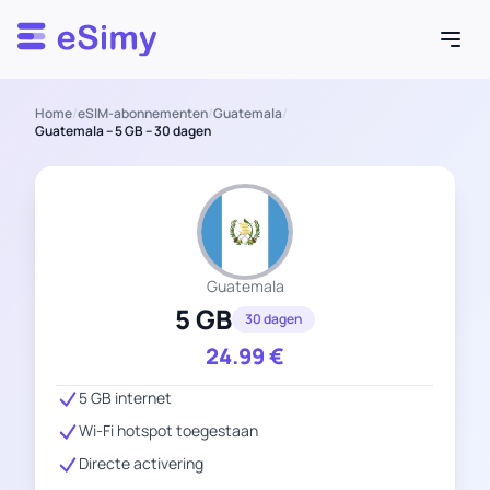
Esimy
Home
/
eSIM-abonnementen
/
Guatemala
/
Guatemala – 5 GB – 30 dagen
Guatemala
5 GB
30 dagen
24.99
€
5 GB internet
Wi-Fi hotspot toegestaan
Directe activering