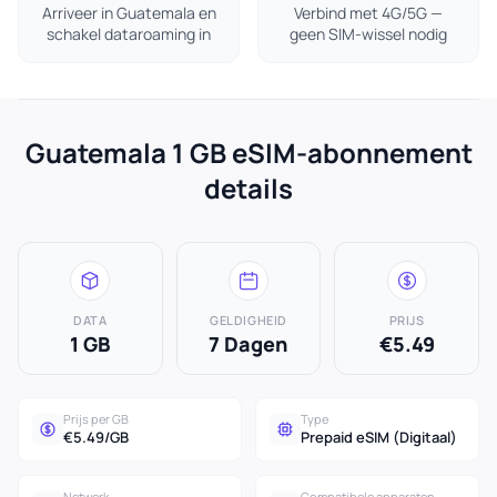
Arriveer in Guatemala en
Verbind met 4G/5G —
schakel dataroaming in
geen SIM-wissel nodig
Guatemala 1 GB eSIM-abonnement
details
DATA
GELDIGHEID
PRIJS
1 GB
7 Dagen
€5.49
Prijs per GB
Type
€5.49/GB
Prepaid eSIM (Digitaal)
Netwerk
Compatibele apparaten