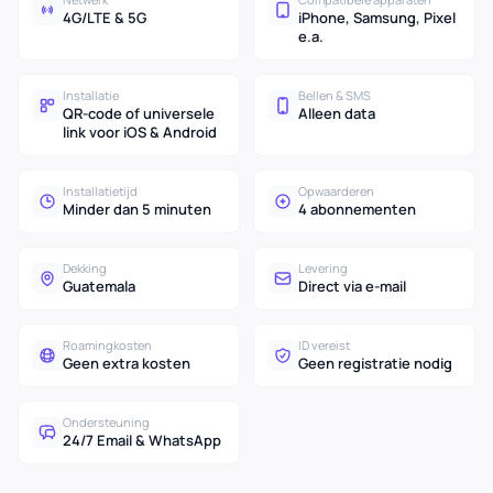
4G/LTE & 5G
iPhone, Samsung, Pixel
e.a.
Installatie
Bellen & SMS
QR-code of universele
Alleen data
link voor iOS & Android
Installatietijd
Opwaarderen
Minder dan 5 minuten
4 abonnementen
Dekking
Levering
Guatemala
Direct via e-mail
Roamingkosten
ID vereist
Geen extra kosten
Geen registratie nodig
Ondersteuning
24/7 Email & WhatsApp