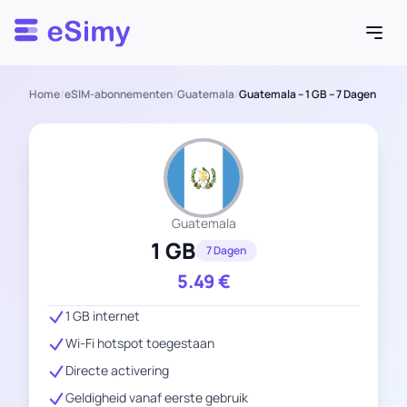
Esimy
Home
/
eSIM-abonnementen
/
Guatemala
/
Guatemala – 1 GB – 7 Dagen
Guatemala
1 GB
7 Dagen
5.49
€
1 GB internet
Wi-Fi hotspot toegestaan
Directe activering
Geldigheid vanaf eerste gebruik