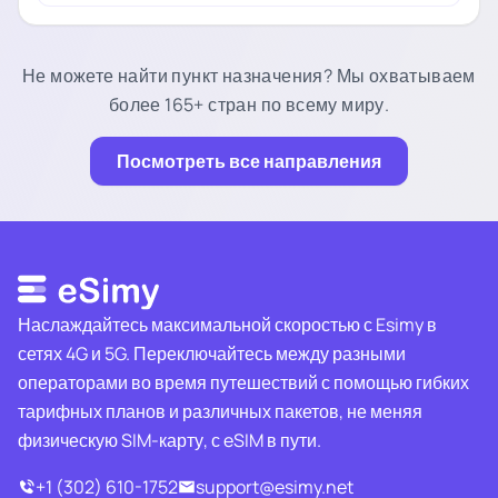
Не можете найти пункт назначения? Мы охватываем
более 165+ стран по всему миру.
Посмотреть все направления
Наслаждайтесь максимальной скоростью с Esimy в
сетях 4G и 5G. Переключайтесь между разными
операторами во время путешествий с помощью гибких
тарифных планов и различных пакетов, не меняя
физическую SIM-карту, с eSIM в пути.
+1 (302) 610-1752
support@esimy.net