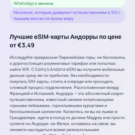
WhatsApp и звонков.
Носители, которым доверяют путешественники в 165 с
лишним местах по всему миру
Лучшие eSIM-карты Андорры по цене
от €3,49
Исследуйте прекрасные Пиренейские горы, не беспокоясь
о дорогостоящих роуминговых тарифах или попытках
найти Wifi. С Esimy’s Andorra eSIM вы получите мобильные
данные сразу же по прибытии, без необходимости
покупать SIM-карты, стоять в очереди или проходить
сложный процесс подключения. Расположенная между
Францией и Испанией, Андорра — это абсолютный секрет
путешественника, известный своими потрясающими
горными пейзажами, горнолыжными курортами и
беспошлинным шопингом. Катаетесь ли вы на лыжах в
Грандвалире, идете в поход по долине Мадриу или просто
гуляете по Андорре-ла-Велья, оставаясь на связи, вы
сможете насладиться всеми увлекательными