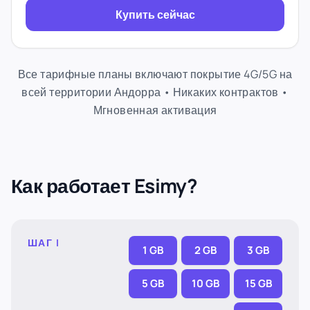
Купить сейчас
Все тарифные планы включают покрытие 4G/5G на
всей территории Андорра • Никаких контрактов •
Мгновенная активация
Как работает Esimy?
ШАГ I
1 GB
2 GB
3 GB
5 GB
10 GB
15 GB