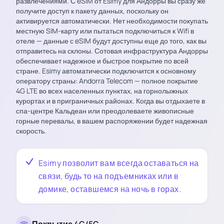
развлечениями. С eSIM от Esimy для Андорры вы сразу же
получите доступ к пакету данных, поскольку он
активируется автоматически. Нет необходимости покупать
местную SIM-карту или пытаться подключиться к Wifi в
отеле — данные с eSIM будут доступны еще до того, как вы
отправитесь на склоны. Сотовая инфраструктура Андорры
обеспечивает надежное и быстрое покрытие по всей
стране. Esimy автоматически подключится к основному
оператору страны: Andorra Telecom — полное покрытие
4G LTE во всех населенных пунктах, на горнолыжных
курортах и в приграничных районах. Когда вы отдыхаете в
спа-центре Кальдеан или преодолеваете живописные
горные перевалы, в вашем распоряжении будет надежная
скорость.
Esimy позволит вам всегда оставаться на
связи, будь то на подъемниках или в
домике, оставшемся на ночь в горах.