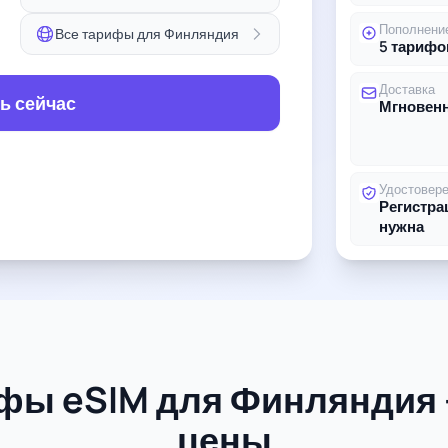
Пополнени
Все тарифы для Финляндия
5 тарифо
Доставка
ь сейчас
Мгновенн
Удостовер
Регистра
нужна
ифы eSIM для Финляндия 
цены