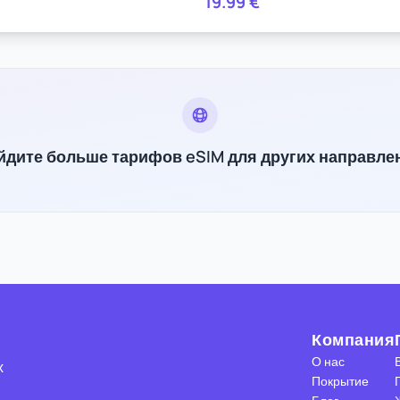
19.99
€
йдите больше тарифов eSIM для других направле
Компания
О нас
х
Покрытие