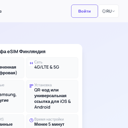
Выберите язы
с
Войти
RU
ифа eSIM Финляндия
Сеть
аченная
4G/LTE & 5G
ифровая)
ые
Установка
QR-код или
Samsung,
универсальная
ругие
ссылка для iOS &
Android
MS
Время настройки
данные
Менее 5 минут