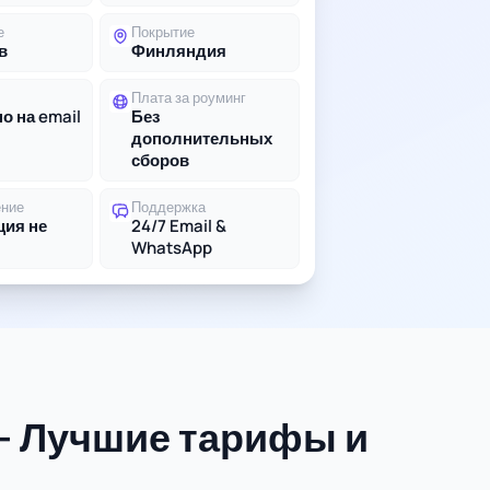
е
Покрытие
в
Финляндия
Плата за роуминг
о на email
Без
дополнительных
сборов
ение
Поддержка
ция не
24/7 Email &
WhatsApp
- Лучшие тарифы и