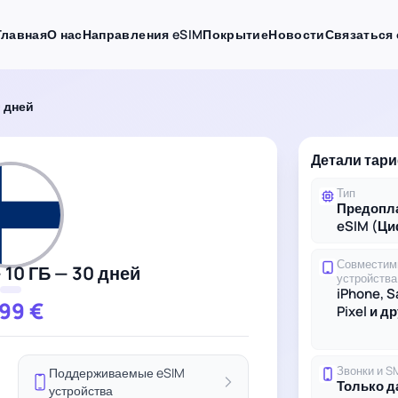
Главная
О нас
Направления eSIM
Покрытие
Новости
Связаться 
0 дней
Детали тар
Тип
Предопл
eSIM (Ц
Совместим
10 ГБ — 30 дней
устройства
iPhone, 
.99
€
Pixel и д
Звонки и S
Поддерживаемые eSIM
Только 
устройства