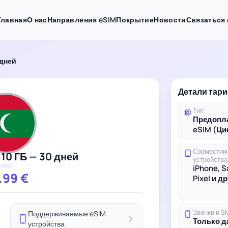
Главная
О нас
Направления eSIM
Покрытие
Новости
Связаться 
 дней
Детали тар
Тип
Предопл
eSIM (Ц
Совместим
10 ГБ — 30 дней
устройства
iPhone, 
.99
€
Pixel и д
Звонки и S
Поддерживаемые eSIM
Только 
устройства