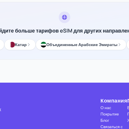
йдите больше тарифов eSIM для других направле
Катар
Объединенные Арабские Эмираты
Компания
О нас
х
Покрытие
Блог
Связаться с