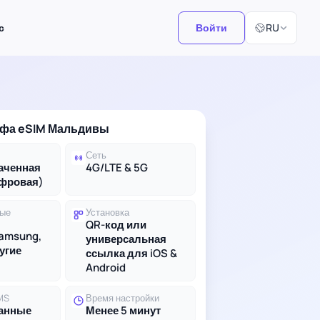
Выберите язы
с
Войти
RU
ифа eSIM Мальдивы
Сеть
аченная
4G/LTE & 5G
ифровая)
ые
Установка
QR-код или
Samsung,
универсальная
ругие
ссылка для iOS &
Android
MS
Время настройки
данные
Менее 5 минут