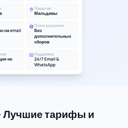
е
Покрытие
в
Мальдивы
Плата за роуминг
о на email
Без
дополнительных
сборов
ение
Поддержка
ция не
24/7 Email &
WhatsApp
- Лучшие тарифы и