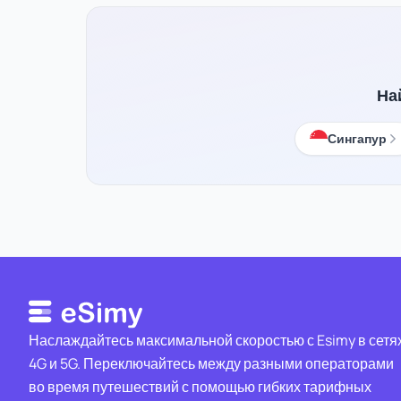
На
Сингапур
Наслаждайтесь максимальной скоростью с Esimy в сетя
4G и 5G. Переключайтесь между разными операторами
во время путешествий с помощью гибких тарифных