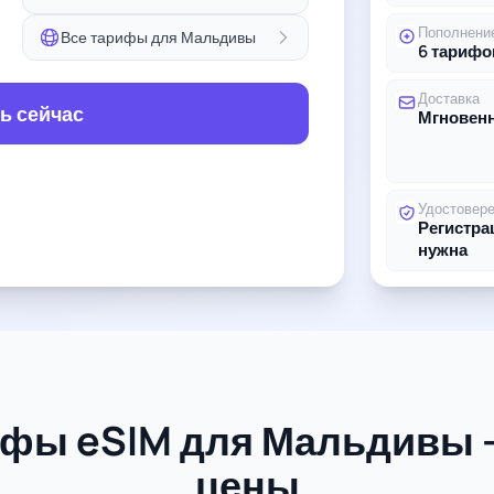
Пополнени
Все тарифы для Мальдивы
6 тарифо
Доставка
ь сейчас
Мгновенн
Удостовер
Регистра
нужна
ифы eSIM для Мальдивы 
цены