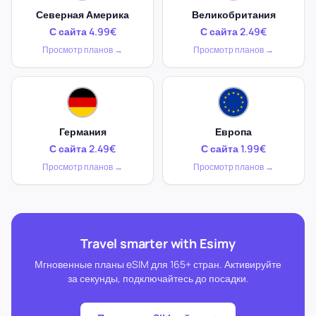
Северная Америка
Великобритания
С сайта 4.99€
С сайта 2.49€
Просмотр планов →
Просмотр планов →
Германия
Европа
С сайта 2.49€
С сайта 1.99€
Просмотр планов →
Просмотр планов →
Travel smarter with Esimy
Мгновенные планы eSIM для 165+ стран. Активируйте
за секунды, подключайтесь до посадки.