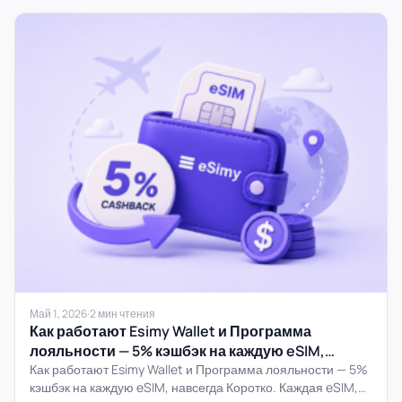
Май 1, 2026
·
2 мин чтения
Как работают Esimy Wallet и Программа
лояльности — 5% кэшбэк на каждую eSIM,
навсегда
Как работают Esimy Wallet и Программа лояльности — 5%
кэшбэк на каждую eSIM, навсегда Коротко. Каждая eSIM,