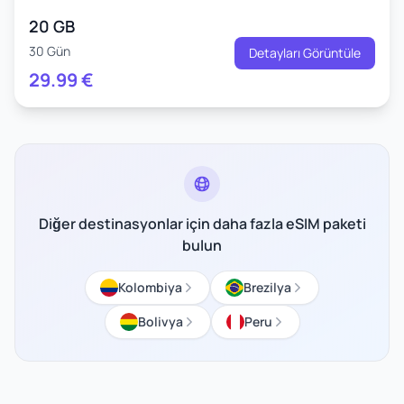
20 GB
30 Gün
Detayları Görüntüle
29.99
€
Diğer destinasyonlar için daha fazla eSIM paketi
bulun
Kolombiya
Brezilya
Bolivya
Peru