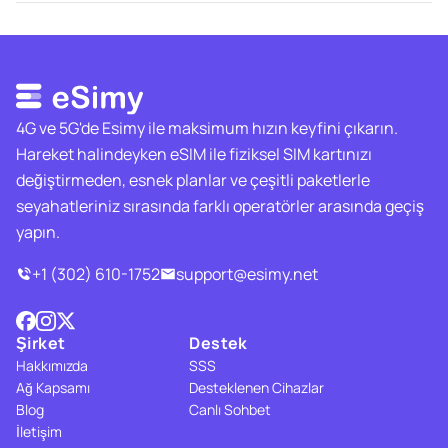
4G ve 5G'de Esimy ile maksimum hızın keyfini çıkarın.
Hareket halindeyken eSIM ile fiziksel SIM kartınızı
değiştirmeden, esnek planlar ve çeşitli paketlerle
seyahatleriniz sırasında farklı operatörler arasında geçiş
yapın.
+1 (302) 610-1752
support@esimy.net
Şirket
Destek
Hakkımızda
SSS
Ağ Kapsamı
Desteklenen Cihazlar
Blog
Canlı Sohbet
İletişim