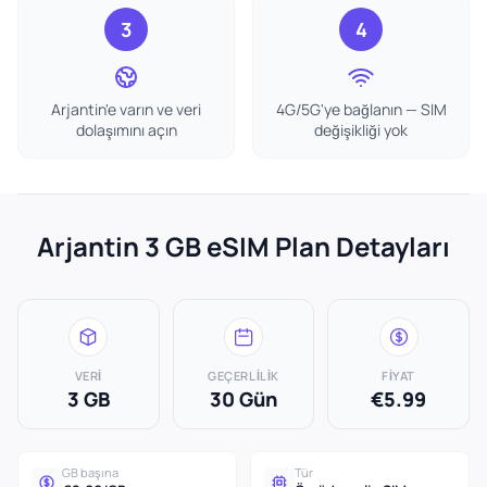
3
4
Arjantin'e varın ve veri
4G/5G'ye bağlanın — SIM
dolaşımını açın
değişikliği yok
Arjantin 3 GB eSIM Plan Detayları
VERI
GEÇERLILIK
FIYAT
3 GB
30 Gün
€5.99
GB başına
Tür