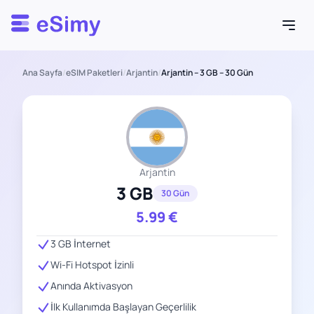
Esimy
Ana Sayfa
/
eSIM Paketleri
/
Arjantin
/
Arjantin – 3 GB – 30 Gün
Arjantin
3 GB
30 Gün
5.99
€
3 GB İnternet
Wi-Fi Hotspot İzinli
Anında Aktivasyon
İlk Kullanımda Başlayan Geçerlilik