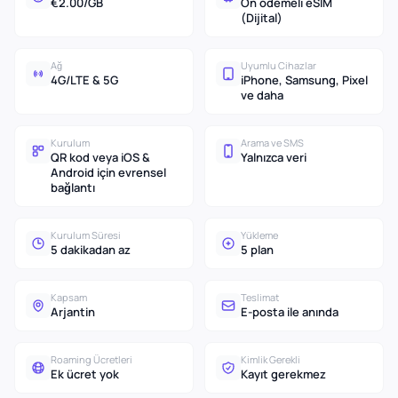
€2.00/GB
Ön ödemeli eSIM
(Dijital)
Ağ
Uyumlu Cihazlar
4G/LTE & 5G
iPhone, Samsung, Pixel
ve daha
Kurulum
Arama ve SMS
QR kod veya iOS &
Yalnızca veri
Android için evrensel
bağlantı
Kurulum Süresi
Yükleme
5 dakikadan az
5 plan
Kapsam
Teslimat
Arjantin
E-posta ile anında
Roaming Ücretleri
Kimlik Gerekli
Ek ücret yok
Kayıt gerekmez