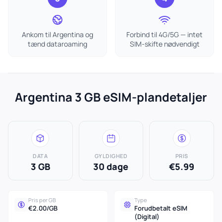
Ankom til Argentina og
Forbind til 4G/5G — intet
tænd dataroaming
SIM-skifte nødvendigt
Argentina 3 GB eSIM-plandetaljer
DATA
GYLDIGHED
PRIS
3 GB
30 dage
€5.99
Pris per GB
Type
€2.00/GB
Forudbetalt eSIM
(Digital)