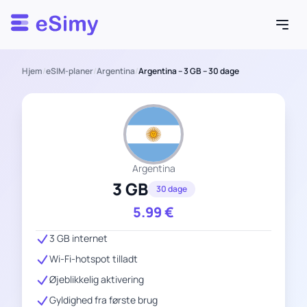
Esimy
Hjem
/
eSIM-planer
/
Argentina
/
Argentina – 3 GB – 30 dage
Argentina
3 GB
30 dage
5.99
€
3 GB internet
Wi-Fi-hotspot tilladt
Øjeblikkelig aktivering
Gyldighed fra første brug