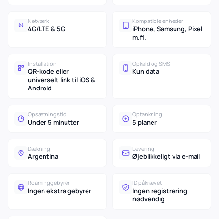
Netværk
Kompatible enheder
4G/LTE & 5G
iPhone, Samsung, Pixel
m.fl.
Installation
Opkald og SMS
QR-kode eller
Kun data
universelt link til iOS &
Android
Opsætningstid
Optankning
Under 5 minutter
5 planer
Dækning
Levering
Argentina
Øjeblikkeligt via e-mail
Roaminggebyrer
ID påkrævet
Ingen ekstra gebyrer
Ingen registrering
nødvendig