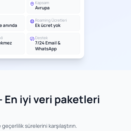
Kapsam
Avrupa
Roaming Ücretleri
le anında
Ek ücret yok
li
Destek
rekmez
7/24 Email &
WhatsApp
 En iyi veri paketleri
eçerlilik sürelerini karşılaştırın.