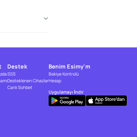
t
Destek
Benim Esimy'm
zda
SSS
Bakiye Kontrolü
samı
Desteklenen Cihazlar
Hesap
Canlı Sohbet
Uygulamayı İndir