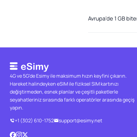
Avrupa'de 1 GB biter
4G ve 5G'de Esimy ile maksimum hızın keyfini çıkarın.
Hareket halindeyken eSIM ile fiziksel SIM kartınızı
değiştirmeden, esnek planlar ve çeşitli paketlerle
seyahatleriniz sırasında farklı operatörler arasında geçiş
yapın.
+1 (302) 610-1752
support@esimy.net