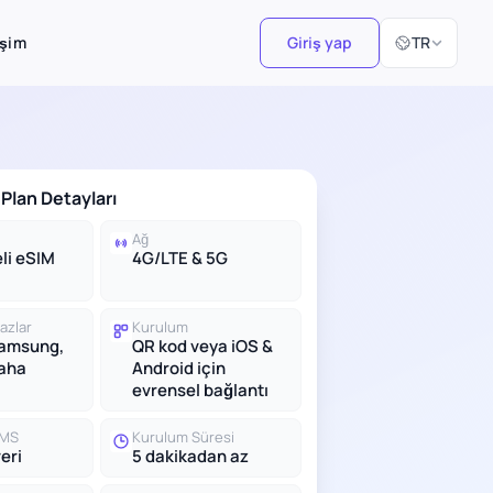
Dil Seçiniz
işim
Giriş yap
TR
Plan Detayları
Ağ
li eSIM
4G/LTE & 5G
azlar
Kurulum
Samsung,
QR kod veya iOS &
daha
Android için
evrensel bağlantı
SMS
Kurulum Süresi
eri
5 dakikadan az