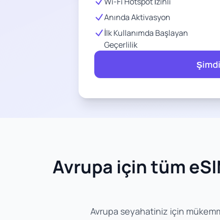
Wi-Fi Hotspot İzinli
Anında Aktivasyon
İlk Kullanımda Başlayan
Geçerlilik
Şimdi
Avrupa için tüm eSIM 
Avrupa seyahatiniz için mükemmel e