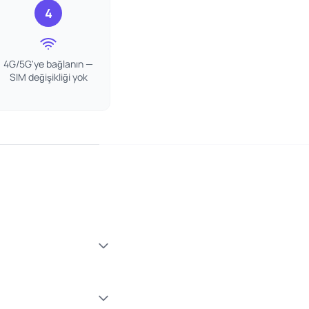
4
4G/5G'ye bağlanın —
SIM değişikliği yok