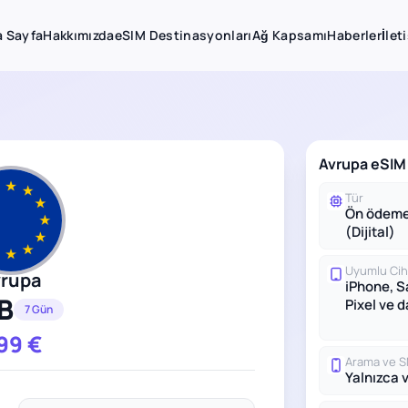
 Sayfa
Hakkımızda
eSIM Destinasyonları
Ağ Kapsamı
Haberler
İlet
Avrupa eSIM 
Tür
Ön ödeme
(Dijital)
Uyumlu Cih
vrupa
iPhone, 
B
Pixel ve 
7 Gün
.99
€
Arama ve 
Yalnızca v