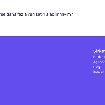
se daha fazla veri satın alabilir miyim?
Şirke
Hakkımı
Ağ Kap
Blog
İletişim