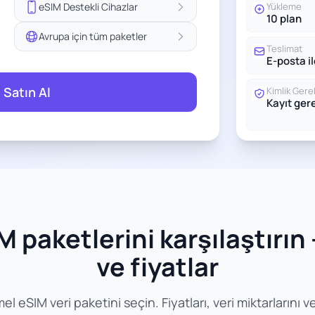
eSIM Destekli Cihazlar
Yükleme
10 plan
Avrupa için tüm paketler
Teslimat
E-posta i
 Satın Al
Kimlik Gerek
Kayıt ge
paketlerini karşılaştırın -
ve fiyatlar
SIM veri paketini seçin. Fiyatları, veri miktarlarını ve g