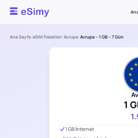
Esimy
Ana
Ana Sayfa
/
eSIM Paketleri
/
Avrupa
/
Avrupa – 1 GB – 7 Gün
A
1 G
1
1 GB İnternet