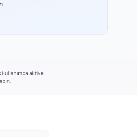
n
lk kullanımda aktive
apın.