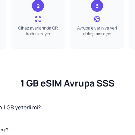
2
3
Cihaz ayarlarında QR
Avrupa'e varın ve veri
kodu tarayın
dolaşımını açın
1 GB eSIM Avrupa SSS
 1 GB yeterli mi?
dar?