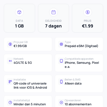
DATA
GELDIGHEID
PRIJS
1 GB
7 dagen
€1.99
Prijs per GB
Type
€1.99/GB
Prepaid eSIM (Digitaal)
Netwerk
Compatibele apparaten
4G/LTE & 5G
iPhone, Samsung, Pixel
e.a.
Installatie
Bellen & SMS
QR-code of universele
Alleen data
link voor iOS & Android
Installatietijd
Opwaarderen
Minder dan 5 minuten
10 abonnementen