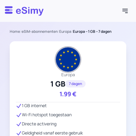
Esimy
Home
/
eSIM-abonnementen
/
Europa
/
Europa – 1 GB – 7 dagen
Europa
1 GB
7 dagen
1.99
€
1 GB internet
Wi-Fi hotspot toegestaan
Directe activering
Geldigheid vanaf eerste gebruik