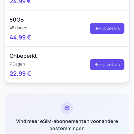
24.99
€
50GB
45 dagen
Bekijk details
44.99
€
Onbeperkt
7 Dagen
Bekijk details
22.99
€
Vind meer eSIM-abonnementen voor andere
bestemmingen