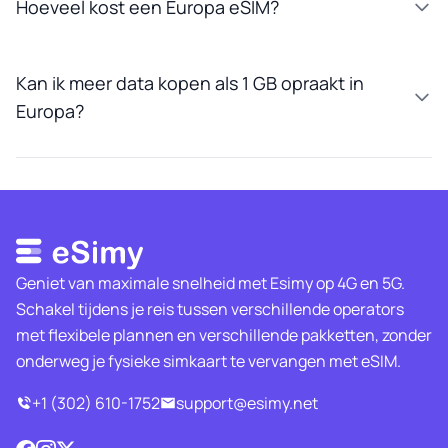
Hoeveel kost een Europa eSIM?
Kan ik meer data kopen als 1 GB opraakt in
Europa?
Geniet van maximale snelheid met Esimy op 4G en 5G.
Schakel tijdens je reis tussen verschillende operators
met flexibele plannen en verschillende pakketten, zonder
onderweg je fysieke simkaart te vervangen met eSIM.
+1 (302) 610-1752
support@esimy.net