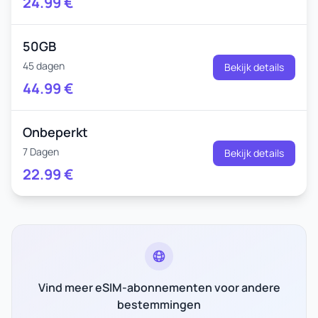
24.99
€
50GB
45 dagen
Bekijk details
44.99
€
Onbeperkt
7 Dagen
Bekijk details
22.99
€
Vind meer eSIM-abonnementen voor andere
bestemmingen