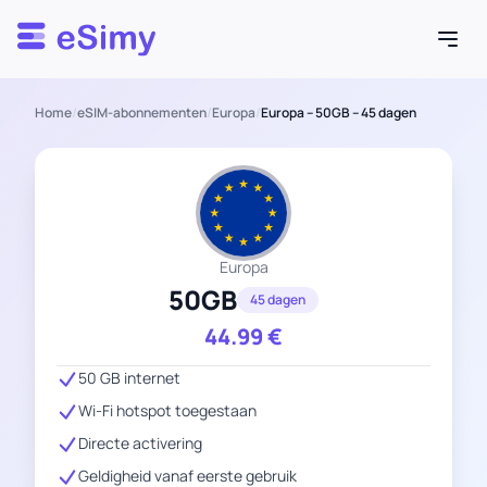
Esimy
Home
/
eSIM-abonnementen
/
Europa
/
Europa – 50GB – 45 dagen
Europa
50GB
45 dagen
44.99
€
50 GB internet
Wi-Fi hotspot toegestaan
Directe activering
Geldigheid vanaf eerste gebruik