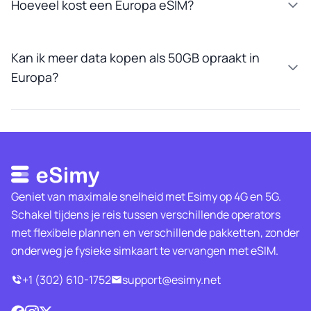
Hoeveel kost een Europa eSIM?
Kan ik meer data kopen als 50GB opraakt in
Europa?
Geniet van maximale snelheid met Esimy op 4G en 5G.
Schakel tijdens je reis tussen verschillende operators
met flexibele plannen en verschillende pakketten, zonder
onderweg je fysieke simkaart te vervangen met eSIM.
+1 (302) 610-1752
support@esimy.net