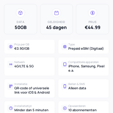
DATA
GELDIGHEID
PRIJS
50GB
45 dagen
€44.99
Prijs per GB
Type
€0.90/GB
Prepaid eSIM (Digitaal)
Netwerk
Compatibele apparaten
4G/LTE & 5G
iPhone, Samsung, Pixel
e.a.
Installatie
Bellen & SMS
QR-code of universele
Alleen data
link voor iOS & Android
Installatietijd
Opwaarderen
Minder dan 5 minuten
10 abonnementen