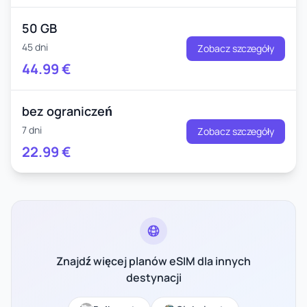
50 GB
45 dni
Zobacz szczegóły
44.99
€
bez ograniczeń
7 dni
Zobacz szczegóły
22.99
€
Znajdź więcej planów eSIM dla innych
destynacji