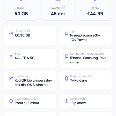
DANE
WAŻNOŚĆ
CENA
50 GB
45 dni
€44.99
Cena za GB
Typ
€0.90/GB
Przedpłacona eSIM
(Cyfrowa)
Sieć
Kompatybilne urządzenia
4G/LTE & 5G
iPhone, Samsung, Pixel
i inne
Instalacja
Połączenia i SMS
Kod QR lub uniwersalny
Tylko dane
link dla iOS & Android
Czas konfiguracji
Doładowanie
Poniżej 5 minut
10 planów