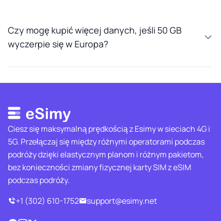
Czy mogę kupić więcej danych, jeśli 50 GB
wyczerpie się w Europa?
Ciesz się maksymalną prędkością z Esimy w sieciach 4G i
5G. Przełączaj się między różnymi operatorami podczas
podróży dzięki elastycznym planom i różnym pakietom,
bez konieczności zmiany fizycznej karty SIM z eSIM
podczas podróży.
+1 (302) 610-1752
support@esimy.net