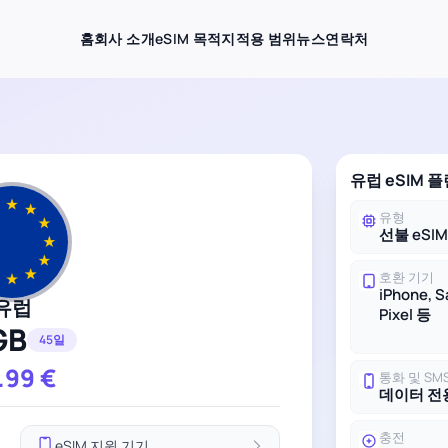
홈
회사 소개
eSIM 목적지
적용 범위
뉴스
연락처
유럽 eSIM 
유형
선불 eSI
호환 기기
iPhone, 
유럽
Pixel 등
GB
45일
.99
€
통화 및 SM
데이터 전
충전
eSIM 지원 기기