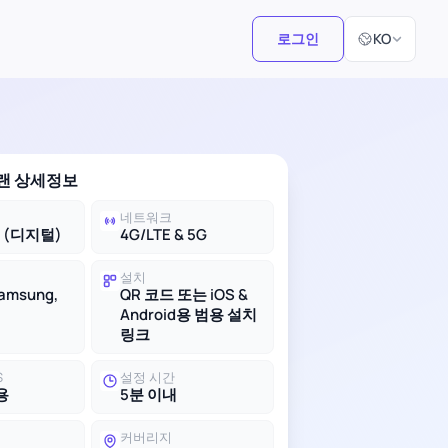
언어 선택
로그인
KO
플랜 상세정보
네트워크
M (디지털)
4G/LTE & 5G
설치
Samsung,
QR 코드 또는 iOS &
Android용 범용 설치
링크
S
설정 시간
용
5분 이내
커버리지