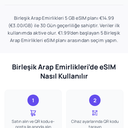
Birleşik Arap Emirlikleri 5 GB eSIM planı €14.99
(€3.00/GB) ile 30 Gün geçerliliğe sahiptir. Veriler ilk
kullanımda aktive olur. €1.99'den başlayan 5 Birleşik
Arap Emirlikleri eSIM planı arasından seçim yapın.
Birleşik Arap Emirlikleri'de eSIM
Nasıl Kullanılır
1
2
Satın alın ve QR kodu e-
Cihaz ayarlarında QR kodu
posta ile anında alın
tarayın