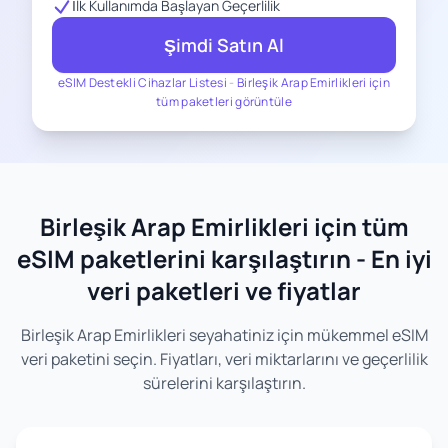
İlk Kullanımda Başlayan Geçerlilik
Şimdi Satın Al
eSIM Destekli Cihazlar Listesi
-
Birleşik Arap Emirlikleri için
tüm paketleri görüntüle
Birleşik Arap Emirlikleri için tüm
eSIM paketlerini karşılaştırın - En iyi
veri paketleri ve fiyatlar
Birleşik Arap Emirlikleri seyahatiniz için mükemmel eSIM
veri paketini seçin. Fiyatları, veri miktarlarını ve geçerlilik
sürelerini karşılaştırın.