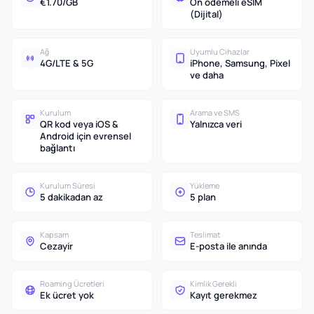
€1.70/GB
Ön ödemeli eSIM
(Dijital)
Ağ
Uyumlu Cihazlar
4G/LTE & 5G
iPhone, Samsung, Pixel
ve daha
Kurulum
Arama ve SMS
QR kod veya iOS &
Yalnızca veri
Android için evrensel
bağlantı
Kurulum Süresi
Yükleme
5 dakikadan az
5 plan
Kapsam
Teslimat
Cezayir
E-posta ile anında
Roaming Ücretleri
Kimlik Gerekli
Ek ücret yok
Kayıt gerekmez