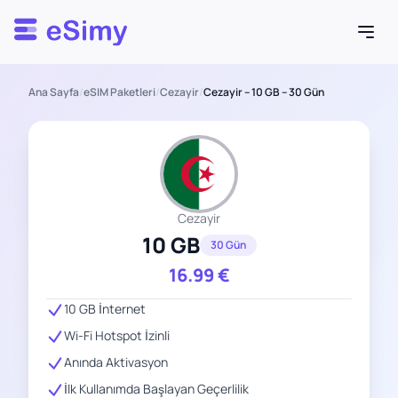
Esimy
Ana Sayfa
/
eSIM Paketleri
/
Cezayir
/
Cezayir – 10 GB – 30 Gün
Cezayir
10 GB
30 Gün
16.99
€
10 GB İnternet
Wi-Fi Hotspot İzinli
Anında Aktivasyon
İlk Kullanımda Başlayan Geçerlilik