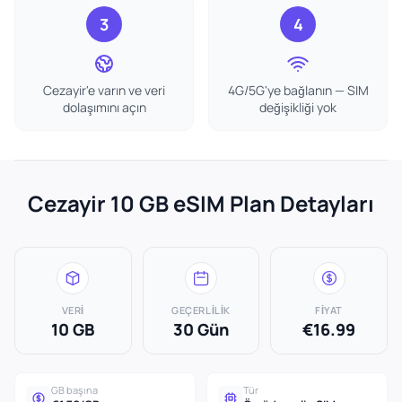
3
4
Cezayir'e varın ve veri
4G/5G'ye bağlanın — SIM
dolaşımını açın
değişikliği yok
Cezayir 10 GB eSIM Plan Detayları
VERI
GEÇERLILIK
FIYAT
10 GB
30 Gün
€16.99
GB başına
Tür