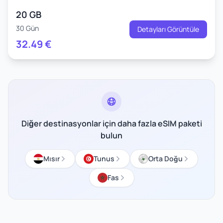
20 GB
30 Gün
Detayları Görüntüle
32.49
€
Diğer destinasyonlar için daha fazla eSIM paketi
bulun
Mısır
Tunus
Orta Doğu
Fas