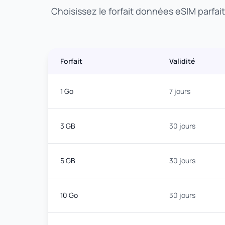
Choisissez le forfait données eSIM parfai
Forfait
Validité
1 Go
7 jours
3 GB
30 jours
5 GB
30 jours
10 Go
30 jours