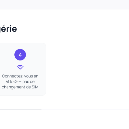
érie
4
Connectez-vous en
4G/5G — pas de
changement de SIM