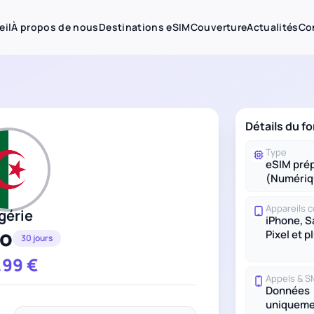
eil
À propos de nous
Destinations eSIM
Couverture
Actualités
Co
Détails du fo
Type
eSIM pré
(Numériq
Appareils 
gérie
iPhone, 
Go
Pixel et p
30 jours
.99
€
Appels & 
Données
uniqueme