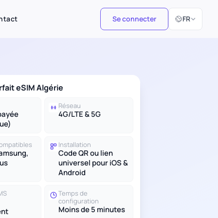
Sélectionner 
ntact
Se connecter
FR
rfait eSIM Algérie
Réseau
payée
4G/LTE & 5G
ue)
compatibles
Installation
Samsung,
Code QR ou lien
lus
universel pour iOS &
Android
SMS
Temps de
configuration
Moins de 5 minutes
nt