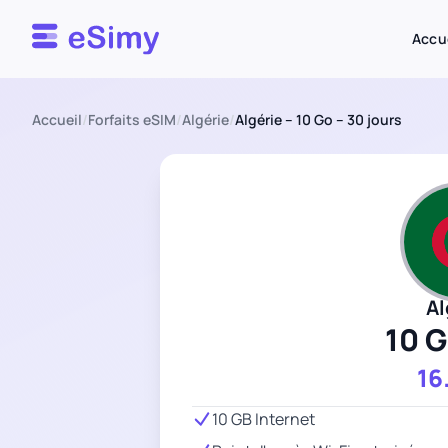
Esimy
Accu
Accueil
/
Forfaits eSIM
/
Algérie
/
Algérie – 10 Go – 30 jours
Al
10 
16
10 GB Internet