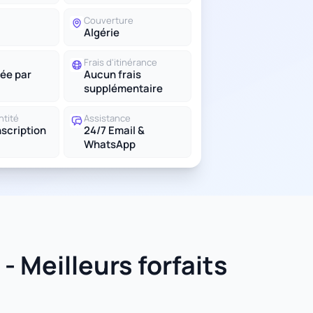
Couverture
Algérie
Frais d'itinérance
ée par
Aucun frais
supplémentaire
ntité
Assistance
scription
24/7 Email &
WhatsApp
- Meilleurs forfaits