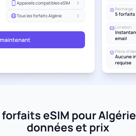
Appareils compatibles eSIM
Recharge
5 forfaits
Tous les forfaits Algérie
Livraison
Instantan
email
 maintenant
Pièce d'ide
Aucune in
requise
orfaits eSIM pour Algérie 
données et prix