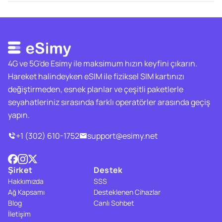
4G ve 5G'de Esimy ile maksimum hızın keyfini çıkarın.
Hareket halindeyken eSIM ile fiziksel SIM kartınızı
değiştirmeden, esnek planlar ve çeşitli paketlerle
seyahatleriniz sırasında farklı operatörler arasında geçiş
yapın.
+1 (302) 610-1752
support@esimy.net
Şirket
Destek
Hakkımızda
SSS
Ağ Kapsamı
Desteklenen Cihazlar
Blog
Canlı Sohbet
İletişim