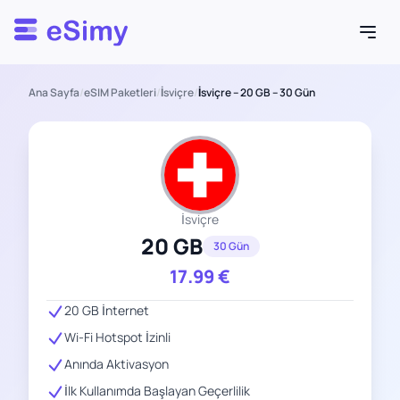
Esimy
Ana Sayfa
/
eSIM Paketleri
/
İsviçre
/
İsviçre – 20 GB – 30 Gün
İsviçre
20 GB
30 Gün
17.99
€
20 GB İnternet
Wi-Fi Hotspot İzinli
Anında Aktivasyon
İlk Kullanımda Başlayan Geçerlilik