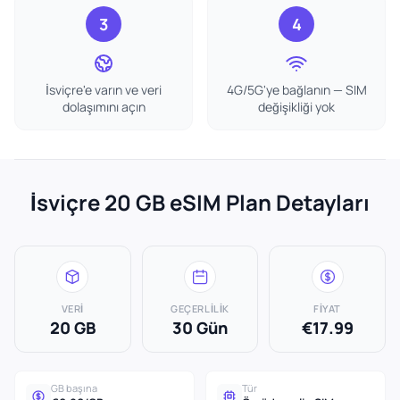
3
4
İsviçre'e varın ve veri
4G/5G'ye bağlanın — SIM
dolaşımını açın
değişikliği yok
İsviçre 20 GB eSIM Plan Detayları
VERI
GEÇERLILIK
FIYAT
20 GB
30 Gün
€17.99
GB başına
Tür