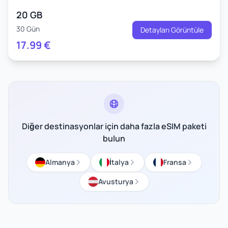
20 GB
30 Gün
Detayları Görüntüle
17.99
€
Diğer destinasyonlar için daha fazla eSIM paketi
bulun
Almanya
İtalya
Fransa
Avusturya