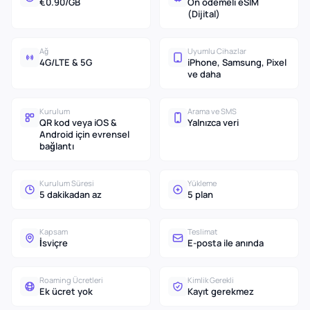
€0.90/GB
Ön ödemeli eSIM
(Dijital)
Ağ
Uyumlu Cihazlar
4G/LTE & 5G
iPhone, Samsung, Pixel
ve daha
Kurulum
Arama ve SMS
QR kod veya iOS &
Yalnızca veri
Android için evrensel
bağlantı
Kurulum Süresi
Yükleme
5 dakikadan az
5 plan
Kapsam
Teslimat
İsviçre
E-posta ile anında
Roaming Ücretleri
Kimlik Gerekli
Ek ücret yok
Kayıt gerekmez